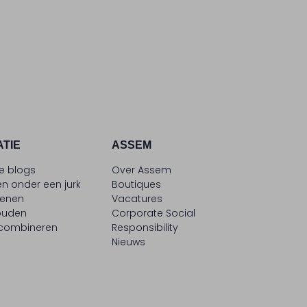
ATIE
ASSEM
le blogs
Over Assem
n onder een jurk
Boutiques
oenen
Vacatures
ouden
Corporate Social
 combineren
Responsibility
Nieuws