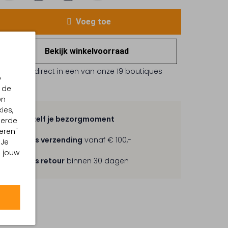
Voeg toe
Bekijk winkelvoorraad
Reserveer direct in een van onze 19 boutiques
p
 de
en
ies,
Kies zelf je bezorgmoment
eerde
eren"
Gratis verzending
vanaf € 100,-
 Je
m jouw
Gratis retour
binnen 30 dagen