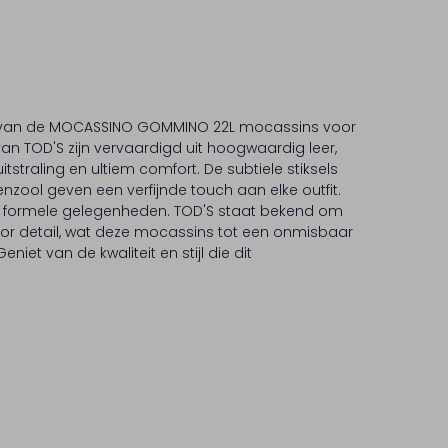
ie van de MOCASSINO GOMMINO 22L mocassins voor
van TOD'S zijn vervaardigd uit hoogwaardig leer,
tstraling en ultiem comfort. De subtiele stiksels
zool geven een verfijnde touch aan elke outfit.
ls formele gelegenheden. TOD'S staat bekend om
r detail, wat deze mocassins tot een onmisbaar
niet van de kwaliteit en stijl die dit