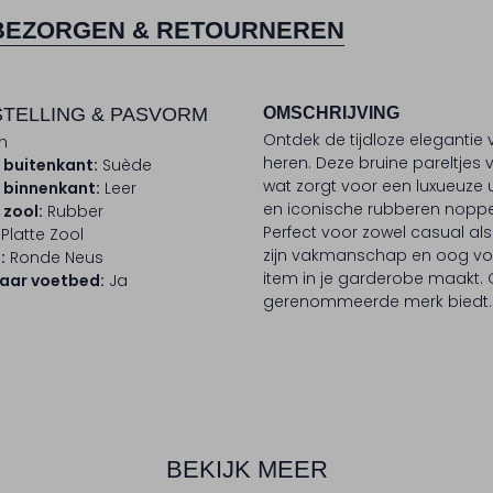
BEZORGEN & RETOURNEREN
TELLING & PASVORM
OMSCHRIJVING
Ontdek de tijdloze elegant
n
heren. Deze bruine pareltjes 
 buitenkant:
Suède
wat zorgt voor een luxueuze ui
 binnenkant:
Leer
en iconische rubberen noppen
 zool:
Rubber
Perfect voor zowel casual a
Platte Zool
zijn vakmanschap en oog voo
:
Ronde Neus
item in je garderobe maakt. Ge
aar voetbed:
Ja
gerenommeerde merk biedt.
BEKIJK MEER