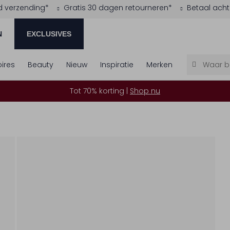
d verzending*
Gratis 30 dagen retourneren*
Betaal acht
N
EXCLUSIVES
ires
Beauty
Nieuw
Inspiratie
Merken
Tot 70% korting |
Shop nu