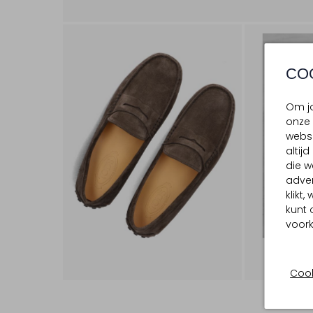
CO
Om jo
onze 
websi
altij
die w
adver
klikt
kunt 
voork
Cook