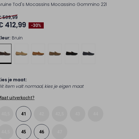
Bruine Tod's Mocassins Mocassino Gommino 22l
€ 589,99
€ 412,99
-30%
Kleur:
Bruin
Kies je maat:
Dit item valt normaal, kies je eigen maat
Maat uitverkocht?
40,5
41
42
42,5
43
44
44,5
45
46
47