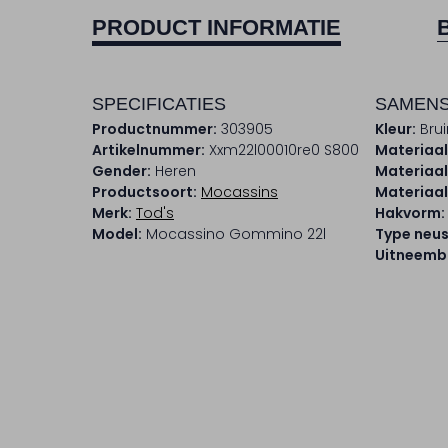
PRODUCT INFORMATIE
SPECIFICATIES
SAMENS
Productnummer:
303905
Kleur:
Brui
Artikelnummer:
Xxm22l00010re0 S800
Materiaal
Gender:
Heren
Materiaal
Productsoort:
Mocassins
Materiaal
Merk:
Tod's
Hakvorm:
Model:
Mocassino Gommino 22l
Type neus
Uitneemb