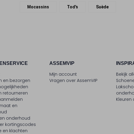
Mocassins
Tod's
Suède
ENSERVICE
ASSEMVIP
INSPIR
t
Mijn account
Bekijk al
en en bezorgen
Vragen over AssemVIP
Schoene
ogelijkheden
Laksch
n retourneren
onderh
 aanmelden
Kleuren
maat en
oud
 en onderhoud
er kortingscodes
e en klachten