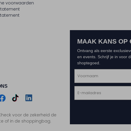
ne voorwaarden
statement
tatement
MAAK KANS OP 
Ontvang als eerste exclusiev
en events. Schrijf je in voor
shoptegoed.
ONS
m
Assem
Assem
Assem
. Check voor de zekerheid de
gram
acebook
TikTok
LinkedIn
te of in de shoppingbag.