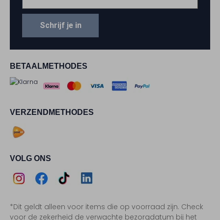
Schrijf je in
BETAALMETHODES
VERZENDMETHODES
VOLG ONS
Assem
Assem
Assem
Assem
*Dit geldt alleen voor items die op voorraad zijn. Check
Instagram
Facebook
TikTok
LinkedIn
voor de zekerheid de verwachte bezorgdatum bij het