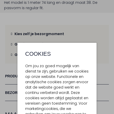
Het model is 1 meter 74 lang en draagt maat 38.
De
pasvorm is
regular fit
.
Kies zelf je bezorgmoment
Gratis verzending
vanaf € 100,-
COOKIES
Gratis retour
binnen 30 dagen
Om jou zo goed mogelijk van
dienst te zijn, gebruiken we cookies
PRODUCT INFORMATIE
op onze website. Functionele en
analytische cookies zorgen ervoor
dat de website goed werkt en
continu verbeterd wordt. Deze
BEZORGEN & RETOURNEREN
cookies worden altijd geplaatst en
vereisen geen toestemming. Voor
marketingcookies, die we