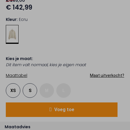
€ 285,00
€ 142,99
Kleur:
Ecru
Kies je maat:
Dit item valt normaal, kies je eigen maat
Maattabel
Maat uitverkocht?
XS
S
M
L
Voeg toe
Maatadvies