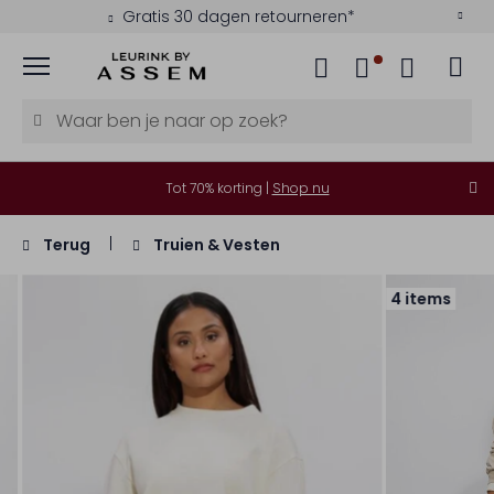
Gratis 30 dagen retourneren*
Menu
Tot 70% korting |
Shop nu
Terug
Truien & Vesten
4 items