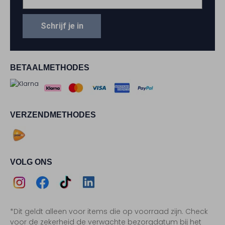
Schrijf je in
BETAALMETHODES
VERZENDMETHODES
VOLG ONS
Assem
Assem
Assem
Assem
*Dit geldt alleen voor items die op voorraad zijn. Check
Instagram
Facebook
TikTok
LinkedIn
voor de zekerheid de verwachte bezorgdatum bij het