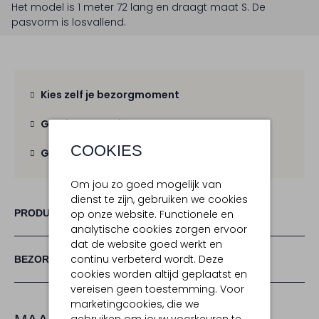
Het model is 1 meter 72 lang en draagt maat S.
De
pasvorm is
losvallend
.
Kies zelf je bezorgmoment
Gratis verzending
vanaf € 100,-
COOKIES
Gratis retour
binnen 30 dagen
Om jou zo goed mogelijk van
dienst te zijn, gebruiken we cookies
PRODUCT INFORMATIE
op onze website. Functionele en
analytische cookies zorgen ervoor
dat de website goed werkt en
continu verbeterd wordt. Deze
BEZORGEN & RETOURNEREN
cookies worden altijd geplaatst en
vereisen geen toestemming. Voor
marketingcookies, die we