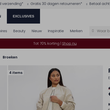
d verzending*
Gratis 30 dagen retourneren*
Betaal acht
N
EXCLUSIVES
ires
Beauty
Nieuw
Inspiratie
Merken
Tot 70% korting |
Shop nu
Broeken
4 items