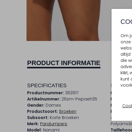
CO
Om jo
onze 
websi
altij
die w
PRODUCT INFORMATIE
adver
klikt
kunt 
voork
SPECIFICATIES
SAMENS
Productnummer:
363917
Kleur:
Ecr
Artikelnummer:
26sm-Pwpaeh35
Patroon:
Gender:
Dames
Materiaal
Cook
Productsoort:
Broeken
Materiaa
Subsoort:
Korte Broeken
47% Polyes
Merk:
Parajumpers
Polyamide
Model:
Nanami
Taillehoo