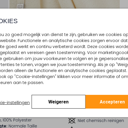
OKIES
u zo goed mogelijk van dienst te zijn, gebruiken we cookies o
website. Functionele en analytische cookies zorgen ervoor dat
te goed werkt en continu verbeterd wordt. Deze cookies word
d geplaatst en vereisen geen toestemming. Voor marketingcook
e gebruiken om jouw voorkeuren te volgen en je gepersonalis
BEZORGEN & RETOURNEREN
tenties te tonen, vragen we jouw toestemming. Als je op "Weig
, worden alleen de functionele en analytische cookies geplaatst.
ook op "Cookie-instellingen" klikken voor meer informatie of o
euren aan te passen.
TELLING & PASVORM
WASVOORSCHRIFTEN
u
Beperkt wassen op 30 °
Effen
Strijken op maximaal 110
Weigeren
Accepteren
:
Sweatstof
ie-instellingen
lpercentages:
Kan niet in de droogtr
ter, 44% Katoen, 9%
, 100% Polyester
Niet chemisch reinigen
gte:
Normale Taille