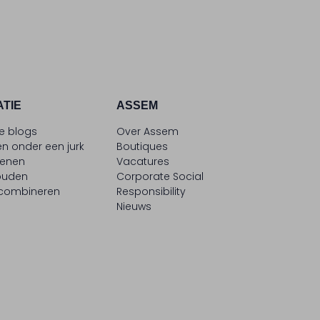
ATIE
ASSEM
le blogs
Over Assem
n onder een jurk
Boutiques
oenen
Vacatures
ouden
Corporate Social
 combineren
Responsibility
Nieuws