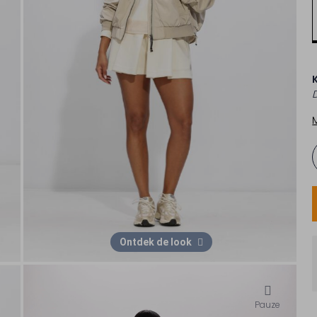
Ontdek de look
Pauze