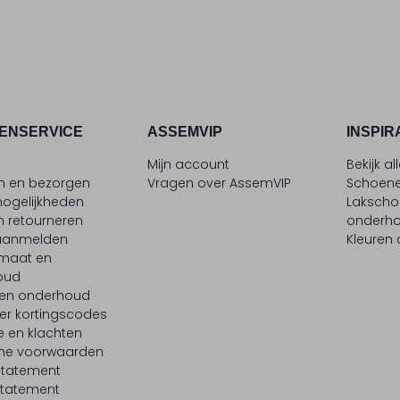
ENSERVICE
ASSEMVIP
INSPIR
t
Mijn account
Bekijk al
en en bezorgen
Vragen over AssemVIP
Schoene
ogelijkheden
Laksch
n retourneren
onderh
 aanmelden
Kleuren
maat en
oud
 en onderhoud
er kortingscodes
e en klachten
ne voorwaarden
statement
tatement