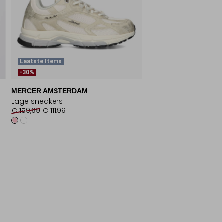
Laatste Items
-30%
MERCER AMSTERDAM
Lage sneakers
€ 159,99
€ 111,99