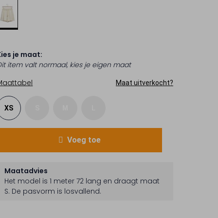
Kies je maat:
Dit item valt normaal, kies je eigen maat
Maattabel
Maat uitverkocht?
XS
S
M
L
Voeg toe
Maatadvies
Het model is 1 meter 72 lang en draagt maat
S.
De pasvorm is
losvallend
.