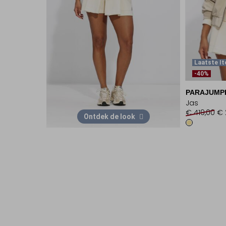
Laatste I
-40%
PARAJUMP
Jas
€ 419,00
€ 
Ontdek de look