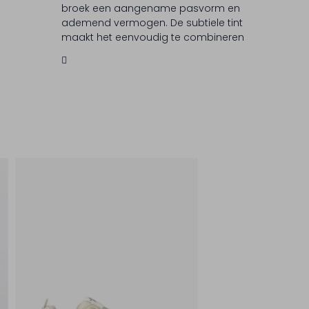
broek een aangename pasvorm en
ademend vermogen. De subtiele tint
maakt het eenvoudig te combineren
met je favoriete tops en accessoires.
PARAJUMPERS staat bekend om zijn
innovatieve ontwerpen en
hoogwaardige materialen, waardoor
je altijd verzekerd bent van een
modieuze look.