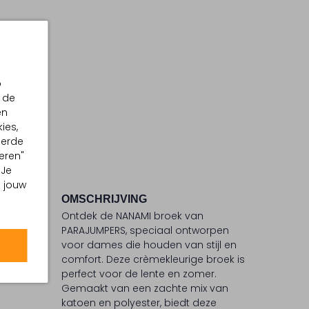
p
 de
en
ies,
eerde
eren"
 Je
m jouw
OMSCHRIJVING
Ontdek de NANAMI broek van
C
PARAJUMPERS, speciaal ontworpen
voor dames die houden van stijl en
 °C
comfort. Deze crèmekleurige broek is
ommel
perfect voor de lente en zomer.
Gemaakt van een zachte mix van
katoen en polyester, biedt deze