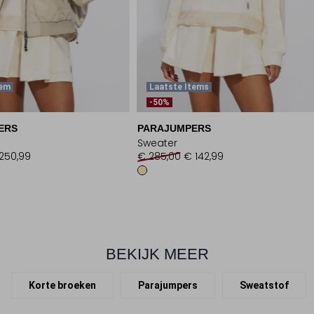
tem
Laatste Items
-50%
ERS
PARAJUMPERS
Sweater
250,99
€ 285,00
€ 142,99
BEKIJK MEER
Korte broeken
Parajumpers
Sweatstof