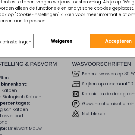
tenties te tonen, vragen we jouw toestemming. Als je op "Weig
, worden alleen de functionele en analytische cookies geplaatst.
dek de look
Ontdek de look
ook op "Cookie-instellingen" klikken voor meer informatie of o
euren aan te passen.
BEZORGEN & RETOURNEREN
Weigeren
Accepteren
ie-instellingen
TELLING & PASVORM
WASVOORSCHRIFTEN
Beperkt wassen op 30 °
Effen
Strijken op maximaal 110
 binnenkant:
h Katoen
Kan niet in de droogtr
:
Biologisch Katoen
lpercentages:
Gewone chemische rein
ogisch Katoen
Niet bleken
Losvallend
ond
te:
Driekwart Mouw
rt