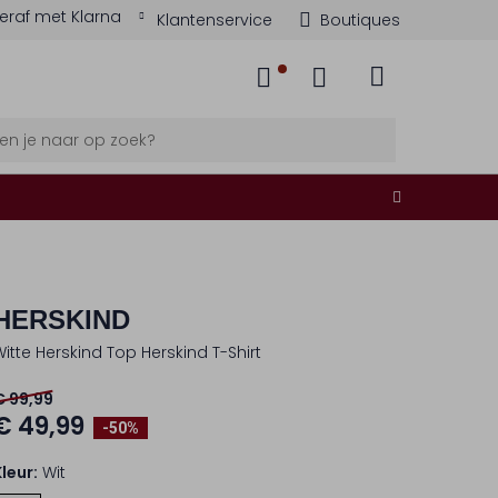
eraf met Klarna
Klantenservice
Boutiques
HERSKIND
Witte Herskind Top Herskind T-Shirt
€ 99,99
€ 49,99
-50%
Kleur:
Wit