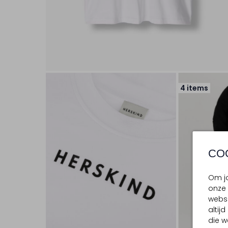
4 items
CO
Om jo
onze 
websi
altij
die w