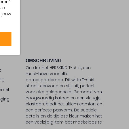
eren"
 Je
m jouw
OMSCHRIJVING
Ontdek het HERSKIND T-shirt, een
C
must-have voor elke
damesgarderobe. Dit witte T-shirt
 °C
straalt eenvoud en stijl uit, perfect
ommel
voor elke gelegenheid. Gemaakt van
hoogwaardig katoen en een vleugje
iging
elastaan, biedt het ultiem comfort en
een perfecte pasvorm. De subtiele
details en de tijdloze kleur maken het
een veelzijdig item dat moeiteloos te
combineren is. HERSKIND staat