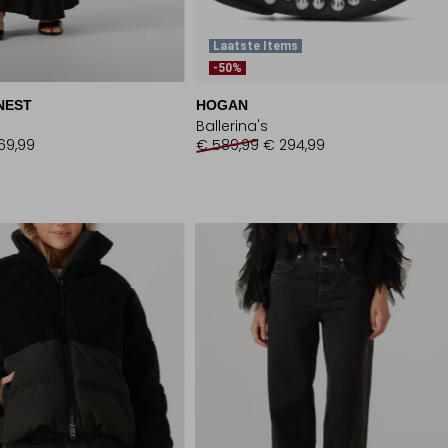
Laatste Items
-50%
NEST
HOGAN
Ballerina's
69,99
€ 589,99
€ 294,99