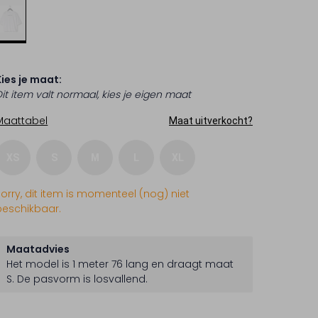
Kies je maat:
Dit item valt normaal, kies je eigen maat
Maattabel
Maat uitverkocht?
XS
S
M
L
XL
Sorry, dit item is momenteel (nog) niet
beschikbaar.
Maatadvies
Het model is 1 meter 76 lang en draagt maat
S.
De pasvorm is
losvallend
.