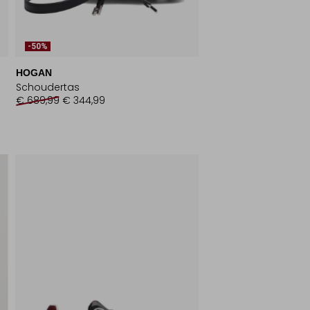
-50%
HOGAN
Schoudertas
€ 689,99
€ 344,99