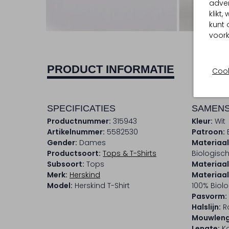
adver
klikt
Ont
kunt 
voork
PRODUCT INFORMATIE
Cook
SPECIFICATIES
SAMENS
Productnummer:
315943
Kleur:
Wit
Artikelnummer:
5582530
Patroon:
Gender:
Dames
Materiaal
Productsoort:
Tops & T-Shirts
Biologisc
Subsoort:
Tops
Materiaal
Merk:
Herskind
Materiaa
Model:
Herskind T-Shirt
100% Biol
Pasvorm:
Halslijn:
R
Mouwleng
Lengte:
Ko