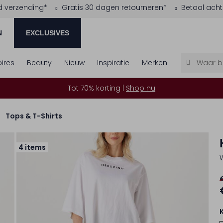
d verzending*
Gratis 30 dagen retourneren*
Betaal acht
N
EXCLUSIVES
ires
Beauty
Nieuw
Inspiratie
Merken
Tot 70% korting |
Shop nu
Tops & T-Shirts
4 items