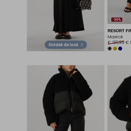
-50%
RESORT FI
Maxirok
€ 139,99
€ 
Ontdek de look