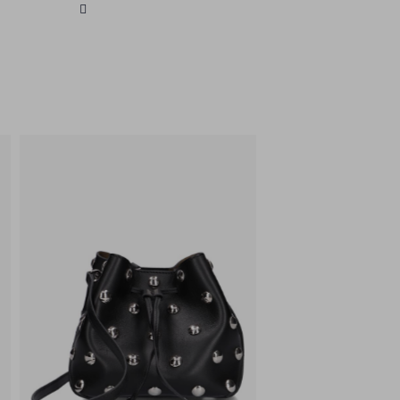
bekend om zijn moderne ontwerpen
en aandacht voor detail, waardoor
elk stuk een unieke toevoeging aan
je kledingkast is. Laat je inspireren
door de Scandinavische eenvoud en
verfijning van HERSKIND.