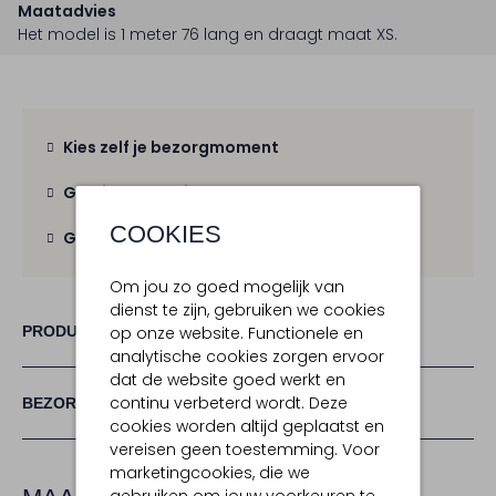
Maatadvies
Het model is 1 meter 76 lang en draagt maat XS.
Kies zelf je bezorgmoment
Gratis verzending
vanaf € 100,-
COOKIES
Gratis retour
binnen 30 dagen
Om jou zo goed mogelijk van
dienst te zijn, gebruiken we cookies
PRODUCT INFORMATIE
op onze website. Functionele en
analytische cookies zorgen ervoor
dat de website goed werkt en
continu verbeterd wordt. Deze
BEZORGEN & RETOURNEREN
cookies worden altijd geplaatst en
vereisen geen toestemming. Voor
marketingcookies, die we