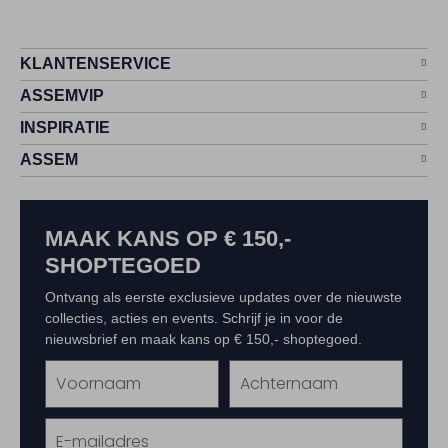
KLANTENSERVICE
ASSEMVIP
INSPIRATIE
ASSEM
MAAK KANS OP € 150,-
SHOPTEGOED
Ontvang als eerste exclusieve updates over de nieuwste
collecties, acties en events. Schrijf je in voor de
nieuwsbrief en maak kans op € 150,- shoptegoed.