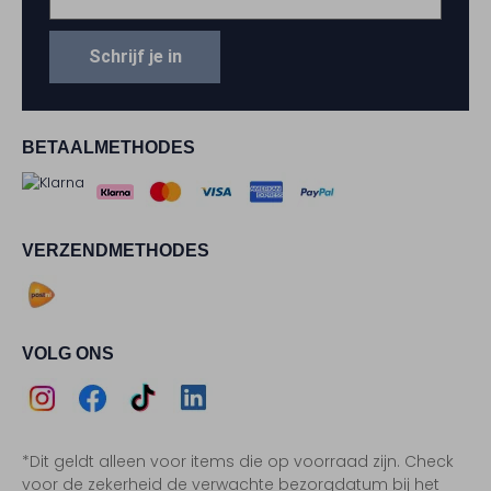
Schrijf je in
BETAALMETHODES
VERZENDMETHODES
VOLG ONS
Assem
Assem
Assem
Assem
*Dit geldt alleen voor items die op voorraad zijn. Check
Instagram
Facebook
TikTok
LinkedIn
voor de zekerheid de verwachte bezorgdatum bij het