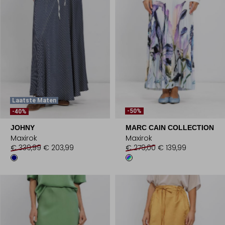
Laatste Maten
-50%
-40%
JOHNY
MARC CAIN COLLECTION
Maxirok
Maxirok
€ 339,99
€ 203,99
€ 279,00
€ 139,99