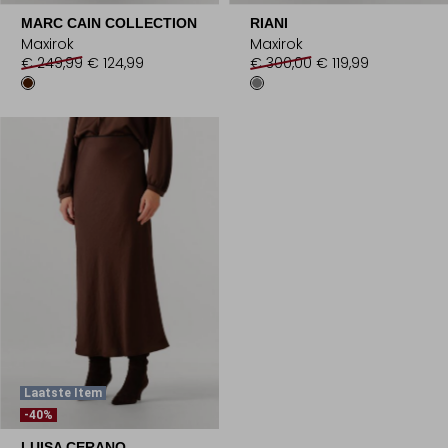
MARC CAIN COLLECTION
RIANI
Maxirok
Maxirok
€ 249,99
€ 124,99
€ 300,00
€ 119,99
Laatste Item
-40%
LUISA CERANO