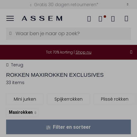
Betaal achteraf met Klarna
Menu
Tot 70% korting |
Shop nu
Terug
ROKKEN MAXIROKKEN EXCLUSIVES
33 items
Mini jurken
Spijkerrokken
Plissé rokken
Maxirokken
Filter en sorteer