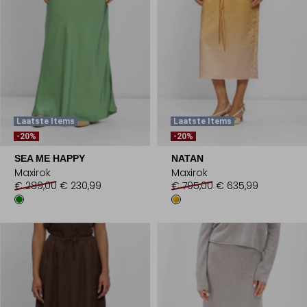
Laatste Items
Laatste Items
-20%
-20%
SEA ME HAPPY
NATAN
Maxirok
Maxirok
€ 289,00
€ 230,99
€ 795,00
€ 635,99