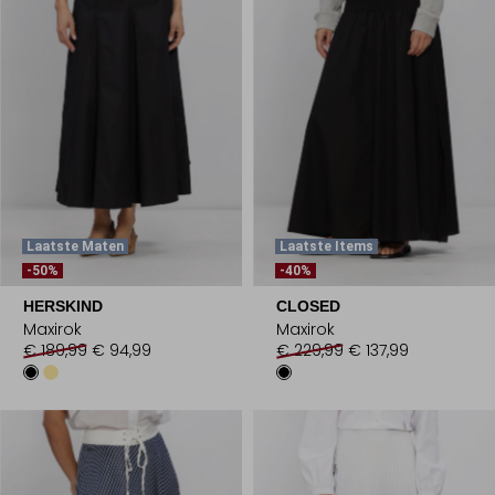
Laatste Maten
Laatste Items
-50%
-40%
HERSKIND
CLOSED
Maxirok
Maxirok
€ 189,99
€ 94,99
€ 229,99
€ 137,99