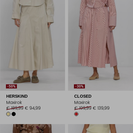
-50%
-30%
HERSKIND
CLOSED
Maxirok
Maxirok
€ 189,99
€ 94,99
€ 199,99
€ 139,99