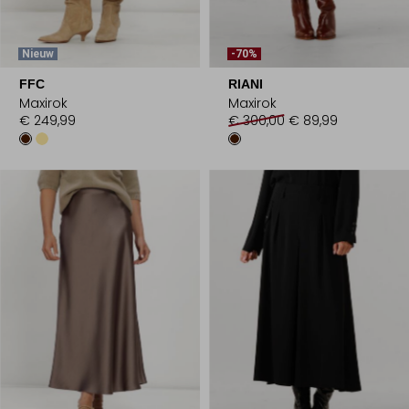
Nieuw
-70%
FFC
RIANI
Maxirok
Maxirok
€ 249,99
€ 300,00
€ 89,99