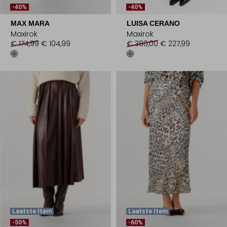
-40%
-40%
MAX MARA
LUISA CERANO
Maxirok
Maxirok
€ 174,99
€ 104,99
€ 380,00
€ 227,99
Laatste Item
Laatste Item
-50%
-60%