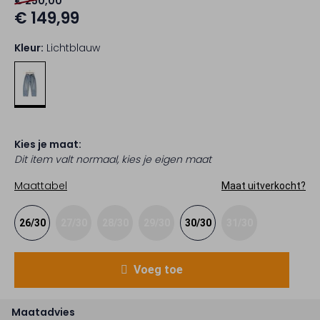
€ 250,00
€ 149,99
Kleur:
Lichtblauw
Kies je maat:
Dit item valt normaal, kies je eigen maat
Maattabel
Maat uitverkocht?
26/30
27/30
28/30
29/30
30/30
31/30
Voeg toe
Maatadvies