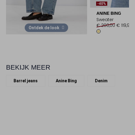
-40%
ANINE BING
Sweater
€ 200,00
€ 119,99
Ontdek de look
BEKIJK MEER
Barrel jeans
Anine Bing
Denim