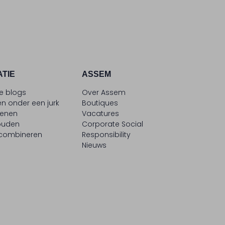
ATIE
ASSEM
le blogs
Over Assem
n onder een jurk
Boutiques
oenen
Vacatures
ouden
Corporate Social
 combineren
Responsibility
Nieuws