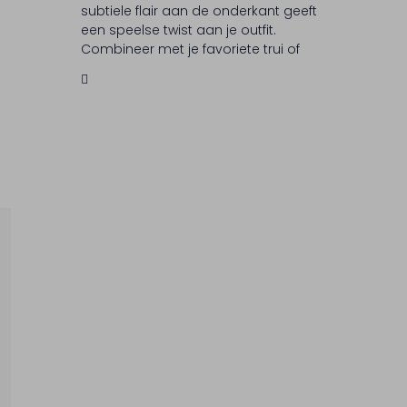
subtiele flair aan de onderkant geeft
een speelse twist aan je outfit.
Combineer met je favoriete trui of
blouse voor een moeiteloze look.
FORTE FORTE staat bekend om hun
verfijnde ontwerpen en aandacht
voor detail, waardoor elk stuk een
unieke toevoeging aan je garderobe
is.