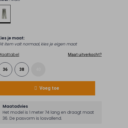
Kies je maat:
Dit item valt normaal, kies je eigen maat
Maattabel
Maat uitverkocht?
36
38
40
Voeg toe
Maatadvies
Het model is 1 meter 74 lang en draagt maat
36.
De pasvorm is
losvallend
.