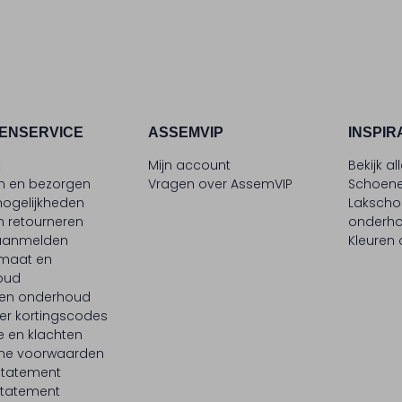
ENSERVICE
ASSEMVIP
INSPIR
t
Mijn account
Bekijk al
en en bezorgen
Vragen over AssemVIP
Schoene
ogelijkheden
Laksch
n retourneren
onderh
 aanmelden
Kleuren
maat en
oud
 en onderhoud
er kortingscodes
e en klachten
ne voorwaarden
statement
tatement