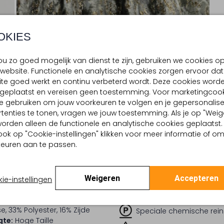
OKIES
u zo goed mogelijk van dienst te zijn, gebruiken we cookies o
website. Functionele en analytische cookies zorgen ervoor dat
te goed werkt en continu verbeterd wordt. Deze cookies word
d geplaatst en vereisen geen toestemming. Voor marketingcook
e gebruiken om jouw voorkeuren te volgen en je gepersonalis
BEZORGEN & RETOURNEREN
tenties te tonen, vragen we jouw toestemming. Als je op "Weig
, worden alleen de functionele en analytische cookies geplaatst.
ook op "Cookie-instellingen" klikken voor meer informatie of o
euren aan te passen.
TELLING & PASVORM
WASVOORSCHRIFTEN
i
Niet wassen
Glitter
Strijken op maximaal 110
Weigeren
Accepteren
tallic
ie-instellingen
:
Velvet
Kan niet in de droogtr
lpercentages:
e, 33% Polyester, 16% Zijde
Speciale chemische rein
gte:
Hoge Taille