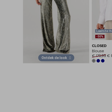
Laatste I
-50%
CLOSED
Blouse
€ 179,99
€ 
Ontdek de look