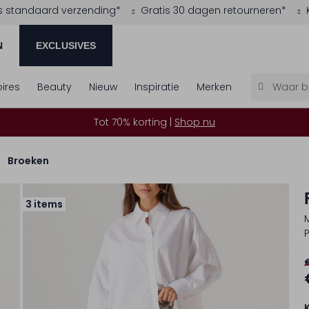
s standaard verzending*
Gratis 30 dagen retourneren*
N
EXCLUSIVES
ires
Beauty
Nieuw
Inspiratie
Merken
Tot 70% korting |
Shop nu
Broeken
3 items