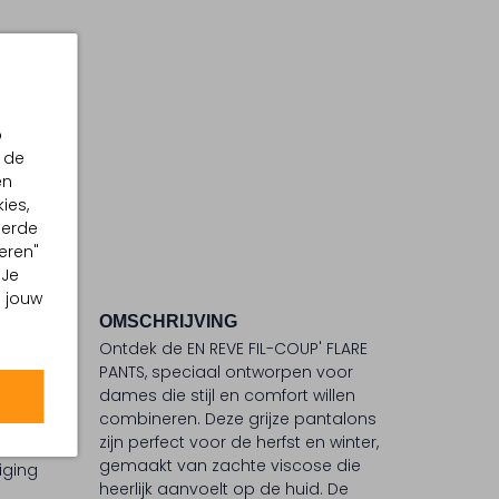
p
 de
en
ies,
eerde
eren"
 Je
m jouw
OMSCHRIJVING
Ontdek de EN REVE FIL-COUP' FLARE
PANTS, speciaal ontworpen voor
dames die stijl en comfort willen
 °C
combineren. Deze grijze pantalons
ommel
zijn perfect voor de herfst en winter,
gemaakt van zachte viscose die
iging
heerlijk aanvoelt op de huid. De