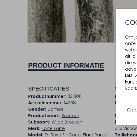
CO
Om jo
onze 
websi
altij
die w
PRODUCT INFORMATIE
adver
klikt
kunt 
voork
SPECIFICATIES
SAMENS
Productnummer:
331300
Kleur:
Mult
Artikelnummer:
14358
Patroon:
Gender:
Dames
Trends:
Me
Cook
Productsoort:
Broeken
Materiaal
Subsoort:
Wijde Broeken
Materiaa
Merk:
Forte Forte
51% Viscos
Model:
En Reve Fil-Coup' Flare Pants
Taillehoo