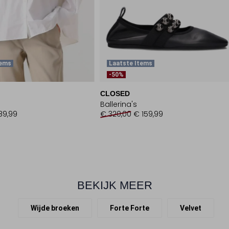
tems
Laatste Items
-50%
CLOSED
Ballerina's
89,99
€ 320,00
€ 159,99
BEKIJK MEER
Wijde broeken
Forte Forte
Velvet