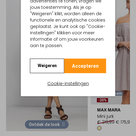
advertenties te tonen, vragen we
jouw toestemming. Als je op
"Weigeren" klikt, worden alleen de
functionele en analytische cookies
geplaatst. Je kunt ook op "Cookie-
instellingen" klikken voor meer
informatie of om jouw voorkeuren
aan te passen.
Accepteren
Weigeren
Cookie-instellingen
Laatste Item
-20%
MAX MARA
Mini jurk
€ 219,99
€ 175,99
Ontdek de look