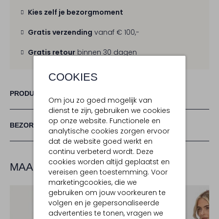
Kies zelf je bezorgmoment
Gratis verzending
vanaf € 100,-
Gratis retour
binnen 30 dagen
COOKIES
PRODUCT INFORMATIE
Om jou zo goed mogelijk van
dienst te zijn, gebruiken we cookies
op onze website. Functionele en
BEZORGEN & RETOURNEREN
analytische cookies zorgen ervoor
dat de website goed werkt en
continu verbeterd wordt. Deze
cookies worden altijd geplaatst en
MAAK JE LOOK COMPLEET
vereisen geen toestemming. Voor
marketingcookies, die we
gebruiken om jouw voorkeuren te
volgen en je gepersonaliseerde
advertenties te tonen, vragen we