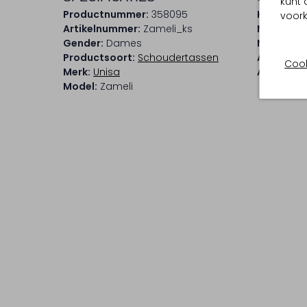
kunt 
Productnummer:
358095
Kleur:
Brui
voork
Artikelnummer:
Zameli_ks
Materiaal
Gender:
Dames
Materiaal
Productsoort:
Schoudertassen
Afmeting
Cook
Merk:
Unisa
Afneemba
Model:
Zameli