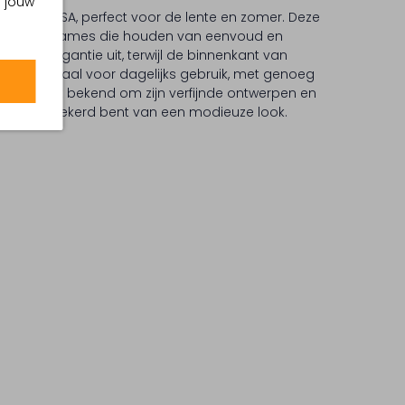
m jouw
 van UNISA, perfect voor de lente en zomer. Deze
 keuze voor dames die houden van eenvoud en
straalt elegantie uit, terwijl de binnenkant van
 touch. Ideaal voor dagelijks gebruik, met genoeg
 UNISA staat bekend om zijn verfijnde ontwerpen en
 altijd verzekerd bent van een modieuze look.