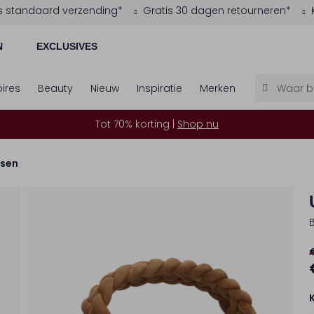
s standaard verzending*
Gratis 30 dagen retourneren*
N
EXCLUSIVES
ires
Beauty
Nieuw
Inspiratie
Merken
Tot 70% korting |
Shop nu
sen