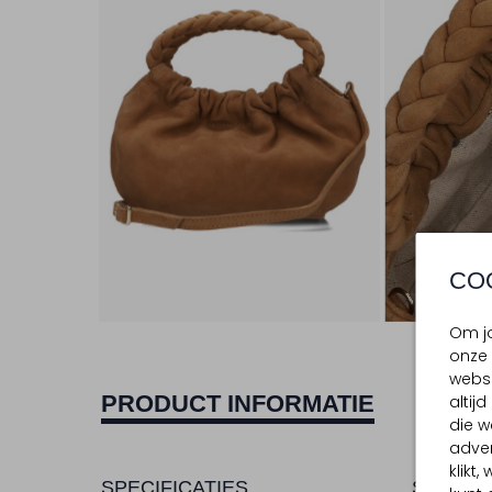
CO
Om jo
onze 
websi
PRODUCT INFORMATIE
altij
die w
adver
klikt
SPECIFICATIES
SAMENS