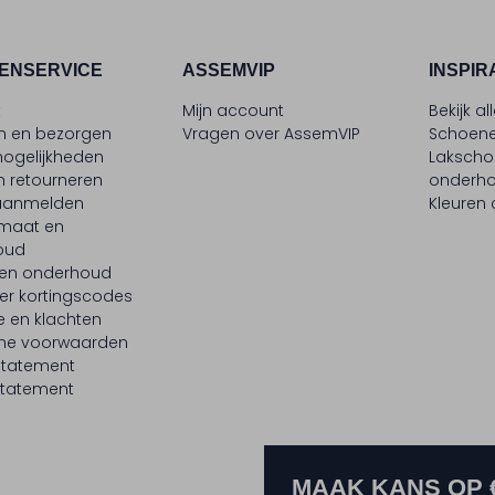
ENSERVICE
ASSEMVIP
INSPIR
t
Mijn account
Bekijk al
en en bezorgen
Vragen over AssemVIP
Schoene
ogelijkheden
Laksch
n retourneren
onderh
 aanmelden
Kleuren
maat en
oud
 en onderhoud
er kortingscodes
e en klachten
ne voorwaarden
statement
tatement
MAAK KANS OP 