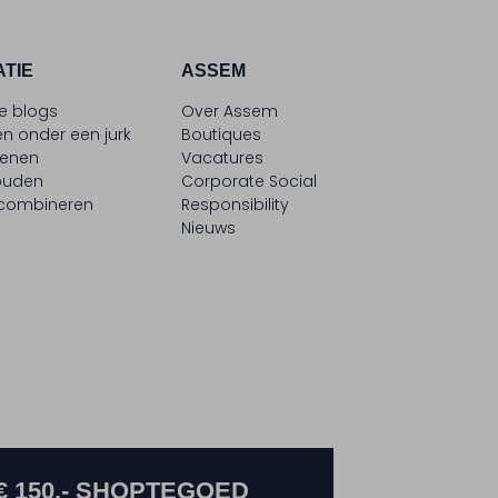
ATIE
ASSEM
le blogs
Over Assem
n onder een jurk
Boutiques
oenen
Vacatures
ouden
Corporate Social
 combineren
Responsibility
Nieuws
€ 150,- SHOPTEGOED