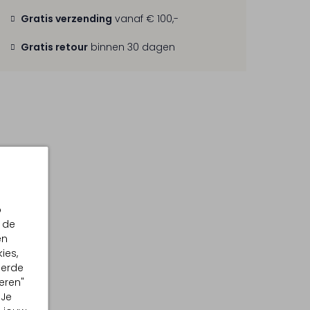
Gratis verzending
vanaf € 100,-
Gratis retour
binnen 30 dagen
p
 de
en
ies,
eerde
eren"
 Je