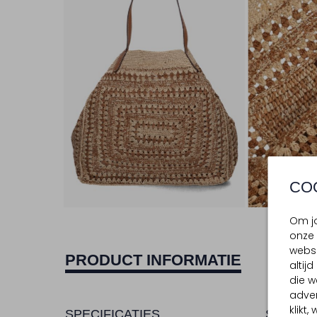
CO
Om jo
onze 
websi
PRODUCT INFORMATIE
altij
die w
adver
klikt
SPECIFICATIES
SAMENS