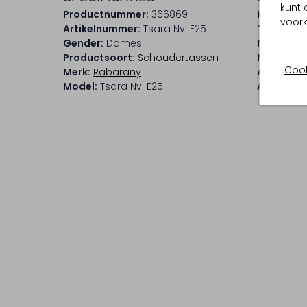
kunt 
Productnummer:
366869
Kleur:
Mult
voork
Artikelnummer:
Tsara Nvl E25
Trends:
E
Gender:
Dames
Materiaal
Productsoort:
Schoudertassen
Materiaal
Cook
Merk:
Rabarany
Afmeting
Model:
Tsara Nvl E25
Afneemba