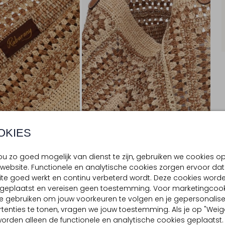
OKIES
u zo goed mogelijk van dienst te zijn, gebruiken we cookies o
website. Functionele en analytische cookies zorgen ervoor dat
te goed werkt en continu verbeterd wordt. Deze cookies word
BEZORGEN & RETOURNEREN
d geplaatst en vereisen geen toestemming. Voor marketingcook
e gebruiken om jouw voorkeuren te volgen en je gepersonalis
tenties te tonen, vragen we jouw toestemming. Als je op "Weig
, worden alleen de functionele en analytische cookies geplaatst.
TELLING & PASVORM
OMSCHRIJVING