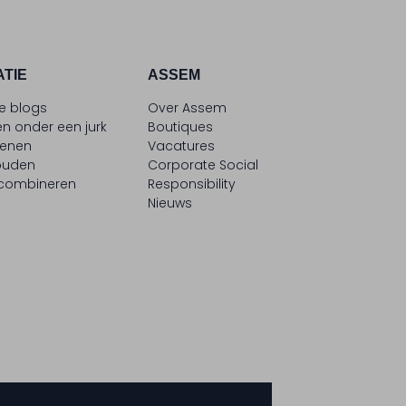
ATIE
ASSEM
le blogs
Over Assem
n onder een jurk
Boutiques
oenen
Vacatures
ouden
Corporate Social
 combineren
Responsibility
Nieuws