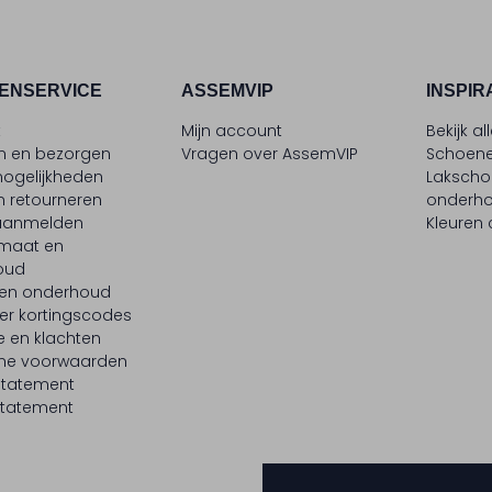
ENSERVICE
ASSEMVIP
INSPIR
t
Mijn account
Bekijk al
en en bezorgen
Vragen over AssemVIP
Schoene
ogelijkheden
Laksch
n retourneren
onderh
 aanmelden
Kleuren
maat en
oud
 en onderhoud
er kortingscodes
e en klachten
ne voorwaarden
statement
tatement