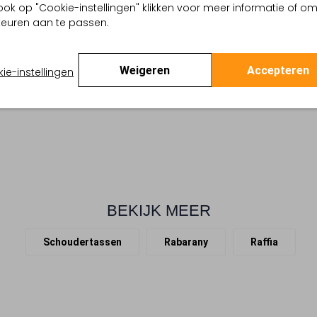
ook op "Cookie-instellingen" klikken voor meer informatie of o
Verrijk je garderobe, dames,
i
euren aan te passen.
kenmerkende, geweven ontwer
arthcore Aesthetic
geometrisch patroon in het 
 buitenkant:
Raffia
ruime binnenzijde. Draag de 
 binnenkant:
Textiel
Weigeren
Accepteren
ie-instellingen
Combineer dit accessoire met 
en:
55 X 22 X 30
ingetogen kleuren passen moei
ar hengsel:
Nee
outfit.
BEKIJK MEER
Schoudertassen
Rabarany
Raffia