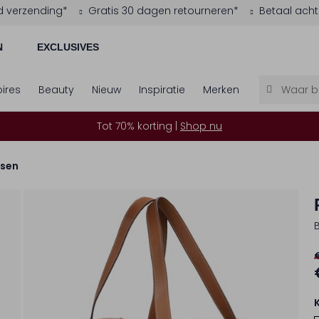
d verzending*
Gratis 30 dagen retourneren*
Betaal acht
N
EXCLUSIVES
ires
Beauty
Nieuw
Inspiratie
Merken
Tot 70% korting |
Shop nu
sen