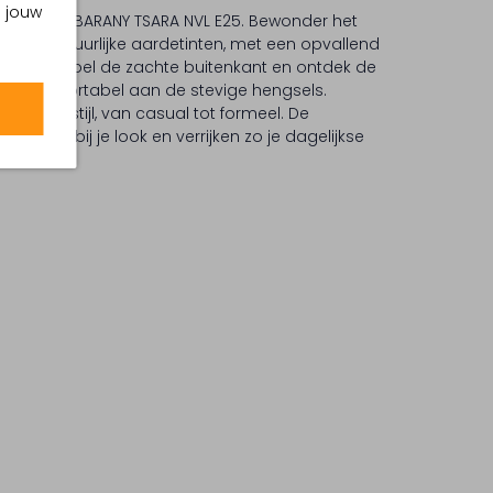
m jouw
 met de RABARANY TSARA NVL E25. Bewonder het
p in natuurlijke aardetinten, met een opvallend
midden. Voel de zachte buitenkant en ontdek de
tas comfortabel aan de stevige hengsels.
iedere stijl, van casual tot formeel. De
teloos bij je look en verrijken zo je dagelijkse