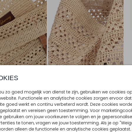
OKIES
u zo goed mogelijk van dienst te zijn, gebruiken we cookies o
website. Functionele en analytische cookies zorgen ervoor dat
te goed werkt en continu verbeterd wordt. Deze cookies word
BEZORGEN & RETOURNEREN
d geplaatst en vereisen geen toestemming. Voor marketingcook
e gebruiken om jouw voorkeuren te volgen en je gepersonalis
tenties te tonen, vragen we jouw toestemming. Als je op "Weig
, worden alleen de functionele en analytische cookies geplaatst.
TELLING & PASVORM
OMSCHRIJVING