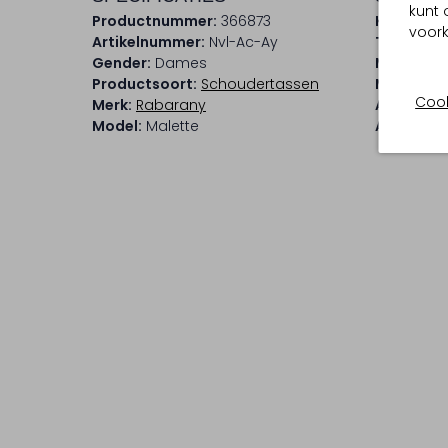
kunt 
Productnummer:
366873
Kleur:
Bei
voork
Artikelnummer:
Nvl-Ac-Ay
Trends:
E
Gender:
Dames
Materiaal
Productsoort:
Schoudertassen
Materiaal
Cook
Merk:
Rabarany
Afmeting
Model:
Malette
Afneemba