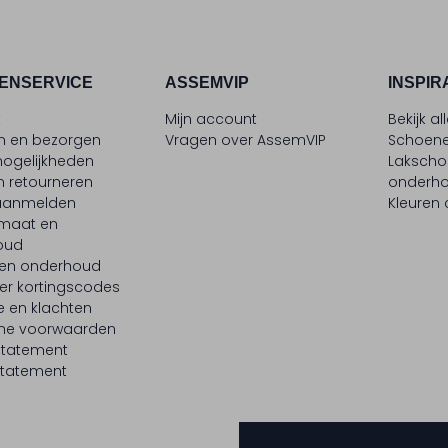
ENSERVICE
ASSEMVIP
INSPIR
t
Mijn account
Bekijk al
en en bezorgen
Vragen over AssemVIP
Schoene
ogelijkheden
Laksch
n retourneren
onderh
 aanmelden
Kleuren
maat en
oud
 en onderhoud
er kortingscodes
e en klachten
ne voorwaarden
statement
tatement