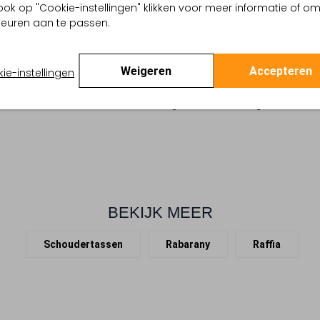
ook op "Cookie-instellingen" klikken voor meer informatie of o
Dames, ontdek de MALETTE sc
ge
euren aan te passen.
met dit aardse element. De 
arthcore Aesthetic
een zachte beige tint met een
 buitenkant:
Raffia
spullen veilig in het binnen
 binnenkant:
Textiel
Weigeren
Accepteren
ie-instellingen
handvatten. Perfect voor je d
en:
52 X 15 X 28
een natuurlijke uitstraling. Let
ar hengsel:
Nee
gestikte afwerking van de ha
BEKIJK MEER
Schoudertassen
Rabarany
Raffia