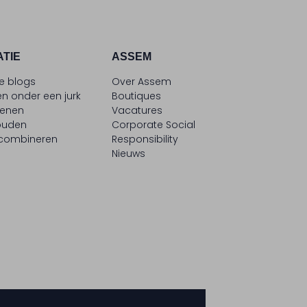
ATIE
ASSEM
le blogs
Over Assem
n onder een jurk
Boutiques
oenen
Vacatures
ouden
Corporate Social
 combineren
Responsibility
Nieuws