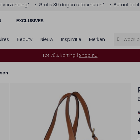
d verzending*
Gratis 30 dagen retourneren*
Betaal acht
N
EXCLUSIVES
ires
Beauty
Nieuw
Inspiratie
Merken
Tot 70% korting |
Shop nu
sen