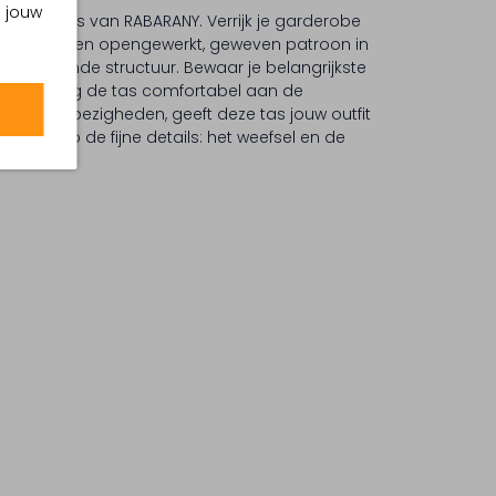
m jouw
houdertas van RABARANY. Verrijk je garderobe
tas heeft een opengewerkt, geweven patroon in
 opvallende structuur. Bewaar je belangrijkste
vak en draag de tas comfortabel aan de
agelijkse bezigheden, geeft deze tas jouw outfit
 tot slot op de fijne details: het weefsel en de
ndvatten.