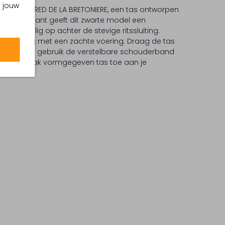
m jouw
AVE van FRED DE LA BRETONIERE, een tas ontworpen
en buitenkant geeft dit zwarte model een
tingen veilig op achter de stevige ritssluiting.
che indeling met een zachte voering. Draag de tas
vatten, of gebruik de verstelbare schouderband
 deze strak vormgegeven tas toe aan je