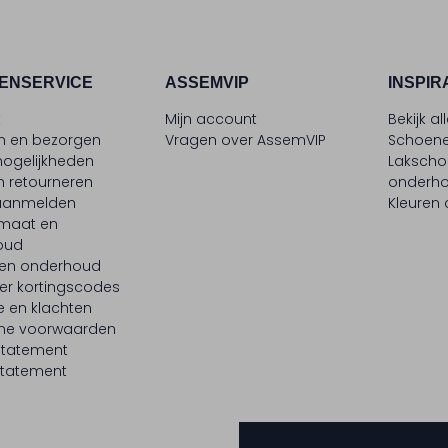
ENSERVICE
ASSEMVIP
INSPIR
t
Mijn account
Bekijk al
en en bezorgen
Vragen over AssemVIP
Schoene
ogelijkheden
Laksch
n retourneren
onderh
 aanmelden
Kleuren
maat en
oud
 en onderhoud
er kortingscodes
e en klachten
ne voorwaarden
statement
tatement