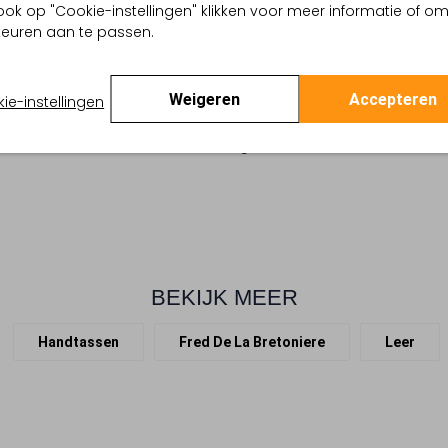
ook op "Cookie-instellingen" klikken voor meer informatie of o
Maak kennis met de VICKY WE
rt
euren aan te passen.
voor dames. De fijn gevlocht
assic Tailoring
voelbare textuur. Berg je bezit
 buitenkant:
Leer
Binnenin vind je een praktis
 binnenkant:
Textiel
Weigeren
Accepteren
ie-instellingen
in de hand aan de twee hand
en:
25 X 7 X 24
met goudkleurige gesp. Voeg
ar hengsel:
Nee
garderobe.
BEKIJK MEER
Handtassen
Fred De La Bretoniere
Leer