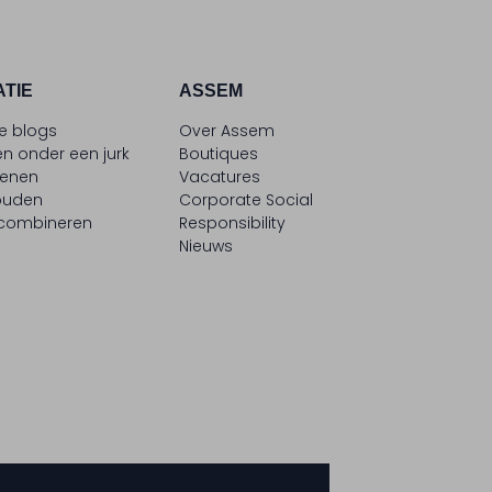
ATIE
ASSEM
le blogs
Over Assem
n onder een jurk
Boutiques
oenen
Vacatures
ouden
Corporate Social
 combineren
Responsibility
Nieuws