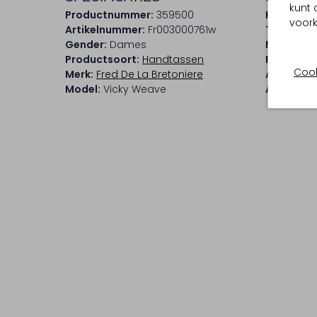
kunt 
Productnummer:
359500
Kleur:
Zwa
voork
Artikelnummer:
Fr003000761w
Trends:
Cl
Gender:
Dames
Materiaal
Productsoort:
Handtassen
Materiaal
Cook
Merk:
Fred De La Bretoniere
Afmeting
Model:
Vicky Weave
Afneemba