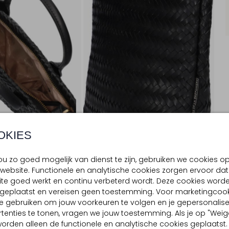
OKIES
u zo goed mogelijk van dienst te zijn, gebruiken we cookies o
website. Functionele en analytische cookies zorgen ervoor dat
te goed werkt en continu verbeterd wordt. Deze cookies word
BEZORGEN & RETOURNEREN
d geplaatst en vereisen geen toestemming. Voor marketingcook
e gebruiken om jouw voorkeuren te volgen en je gepersonalis
tenties te tonen, vragen we jouw toestemming. Als je op "Weig
, worden alleen de functionele en analytische cookies geplaatst.
TELLING & PASVORM
OMSCHRIJVING