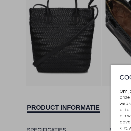
CO
Om jo
onze 
websi
PRODUCT INFORMATIE
altij
die w
adver
klikt
SPECIFICATIES
SAMENS