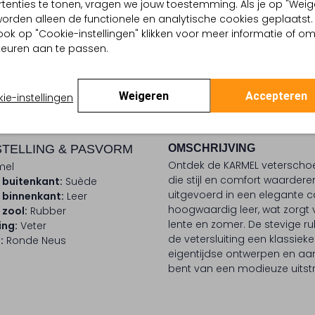
tenties te tonen, vragen we jouw toestemming. Als je op "Weig
, worden alleen de functionele en analytische cookies geplaatst.
Ontdek de look
ook op "Cookie-instellingen" klikken voor meer informatie of o
euren aan te passen.
BEZORGEN & RETOURNEREN
Weigeren
Accepteren
ie-instellingen
TELLING & PASVORM
OMSCHRIJVING
Ontdek de KARMEL veterscho
mel
die stijl en comfort waarder
 buitenkant:
Suède
uitgevoerd in een elegante c
 binnenkant:
Leer
hoogwaardig leer, wat zorg
 zool:
Rubber
lente en zomer. De stevige ru
ing:
Veter
de vetersluiting een klassie
:
Ronde Neus
eigentijdse ontwerpen en aan
bent van een modieuze uitstr