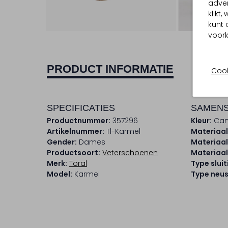
adver
klikt
kunt 
voork
PRODUCT INFORMATIE
Cook
SPECIFICATIES
SAMENS
Productnummer:
357296
Kleur:
Ca
Artikelnummer:
Tl-Karmel
Materiaal
Gender:
Dames
Materiaal
Productsoort:
Veterschoenen
Materiaal
Merk:
Toral
Type sluit
Model:
Karmel
Type neus