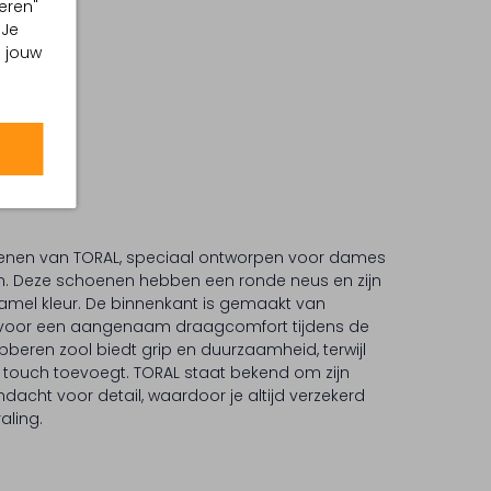
eren"
 Je
m jouw
enen van TORAL, speciaal ontworpen voor dames
en. Deze schoenen hebben een ronde neus en zijn
amel kleur. De binnenkant is gemaakt van
t voor een aangenaam draagcomfort tijdens de
bberen zool biedt grip en duurzaamheid, terwijl
ke touch toevoegt. TORAL staat bekend om zijn
dacht voor detail, waardoor je altijd verzekerd
aling.