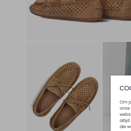
CO
Om jo
onze 
websi
altij
die w