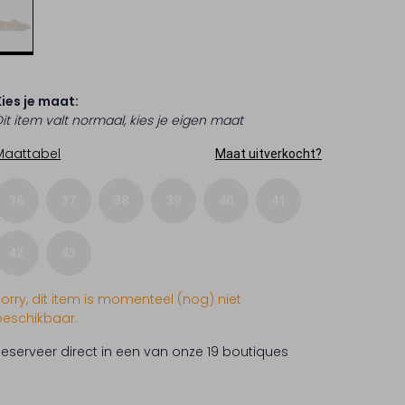
Kies je maat:
Dit item valt normaal, kies je eigen maat
Maattabel
Maat uitverkocht?
36
37
38
39
40
41
42
43
Sorry, dit item is momenteel (nog) niet
beschikbaar.
Reserveer direct in een van onze 19 boutiques