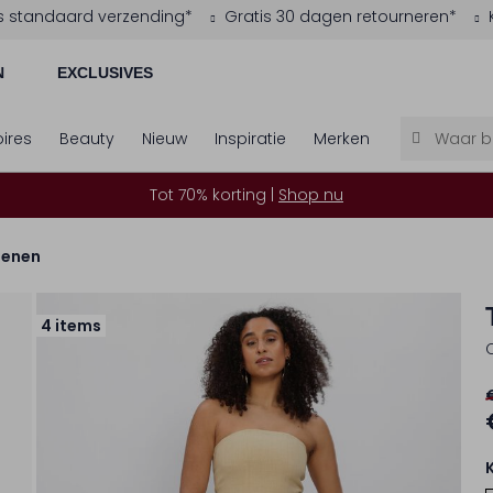
s standaard verzending*
Gratis 30 dagen retourneren*
N
EXCLUSIVES
ires
Beauty
Nieuw
Inspiratie
Merken
Tot 70% korting |
Shop nu
oenen
4 items