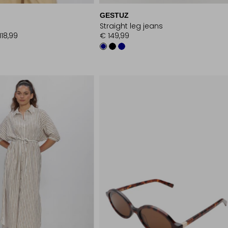
GESTUZ
Straight leg jeans
118,99
€ 149,99