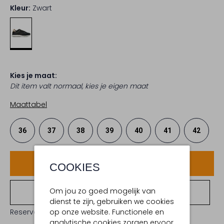
Kleur:
Zwart
Kies je maat:
Dit item valt normaal, kies je eigen maat
Maattabel
36
37
38
39
40
41
42
Voeg toe
COOKIES
Om jou zo goed mogelijk van
Bekijk winkelvoorraad
dienst te zijn, gebruiken we cookies
op onze website. Functionele en
Reserveer direct in een van onze 19 boutiques
analytische cookies zorgen ervoor