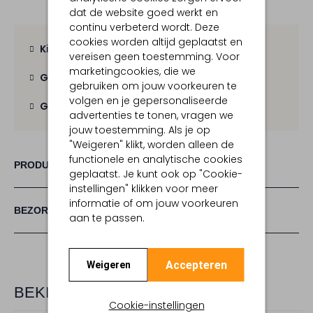
dat de website goed werkt en
continu verbeterd wordt. Deze
cookies worden altijd geplaatst en
Kies zelf je bezorgmoment
vereisen geen toestemming. Voor
marketingcookies, die we
Gratis verzending
vanaf € 100,-
gebruiken om jouw voorkeuren te
volgen en je gepersonaliseerde
Gratis retour
binnen 30 dagen
advertenties te tonen, vragen we
jouw toestemming. Als je op
"Weigeren" klikt, worden alleen de
functionele en analytische cookies
PRODUCT INFORMATIE
geplaatst. Je kunt ook op "Cookie-
instellingen" klikken voor meer
informatie of om jouw voorkeuren
BEZORGEN & RETOURNEREN
aan te passen.
Accepteren
Weigeren
BEKIJK MEER
Cookie-instellingen