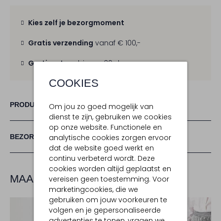
Kies zelf je bezorgmoment
Gratis verzending
vanaf € 100,-
Gratis retour
binnen 30 dagen
COOKIES
PRODUCT INFORMATIE
Om jou zo goed mogelijk van
dienst te zijn, gebruiken we cookies
op onze website. Functionele en
analytische cookies zorgen ervoor
BEZORGEN & RETOURNEREN
dat de website goed werkt en
continu verbeterd wordt. Deze
cookies worden altijd geplaatst en
MAAK JE LOOK COMPLEET
vereisen geen toestemming. Voor
marketingcookies, die we
gebruiken om jouw voorkeuren te
volgen en je gepersonaliseerde
advertenties te tonen, vragen we