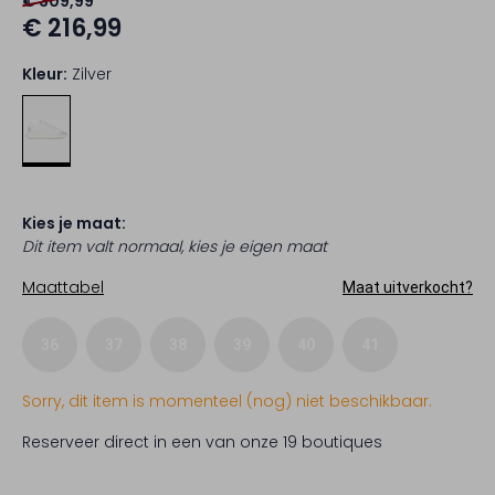
€ 309,99
€ 216,99
Kleur:
Zilver
Kies je maat:
Dit item valt normaal, kies je eigen maat
Maattabel
Maat uitverkocht?
36
37
38
39
40
41
Sorry, dit item is momenteel (nog) niet beschikbaar.
Reserveer direct in een van onze 19 boutiques