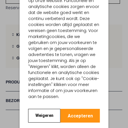
op onze website. Functionele en
analytische cookies zorgen ervoor
Reserveer direct in een van onze 19 boutiques
dat de website goed werkt en
continu verbeterd wordt. Deze
cookies worden altijd geplaatst en
vereisen geen toestemming. Voor
Kies zelf je bezorgmoment
marketingcookies, die we
gebruiken om jouw voorkeuren te
Gratis verzending
vanaf € 100,-
volgen en je gepersonaliseerde
advertenties te tonen, vragen we
Gratis retour
binnen 30 dagen
jouw toestemming. Als je op
"Weigeren" klikt, worden alleen de
functionele en analytische cookies
geplaatst. Je kunt ook op "Cookie-
PRODUCT INFORMATIE
instellingen" klikken voor meer
informatie of om jouw voorkeuren
aan te passen.
BEZORGEN & RETOURNEREN
Accepteren
Weigeren