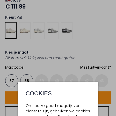
€ 159,99
€ 111,99
Kleur:
Wit
Kies je maat:
Dit item valt klein, kies een maat groter
Maattabel
Maat uitverkocht?
37
38
39
40
41
42
43
COOKIES
Voeg toe
Om jou zo goed mogelijk van
dienst te zijn, gebruiken we cookies
Bekijk winkelvoorraad