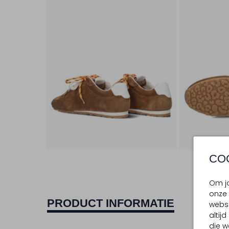
CO
Om jo
onze 
PRODUCT INFORMATIE
websi
altij
die w