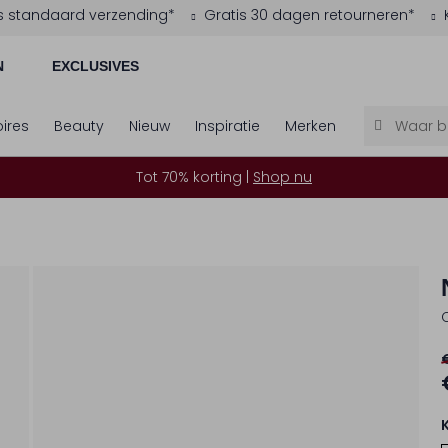
s standaard verzending*
Gratis 30 dagen retourneren*
N
EXCLUSIVES
ires
Beauty
Nieuw
Inspiratie
Merken
Tot 70% korting |
Shop nu