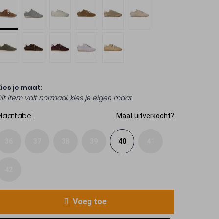
Kies je maat:
Dit item valt normaal, kies je eigen maat
Maattabel
Maat uitverkocht?
36
37
38
39
40
41
42
Voeg toe