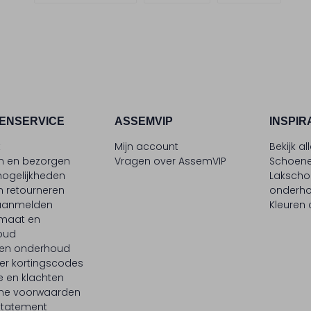
ENSERVICE
ASSEMVIP
INSPIR
t
Mijn account
Bekijk al
en en bezorgen
Vragen over AssemVIP
Schoene
ogelijkheden
Laksch
n retourneren
onderh
 aanmelden
Kleuren
maat en
oud
 en onderhoud
er kortingscodes
e en klachten
ne voorwaarden
statement