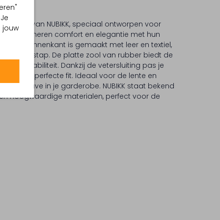
eren"
 Je
U sneakers van NUBIKK, speciaal ontworpen voor
m jouw
s combineren comfort en elegantie met hun
nt. De binnenkant is gemaakt met leer en textiel,
l bij elke stap. De platte zool van rubber biedt de
teit en stabiliteit. Dankzij de vetersluiting pas je
oor een perfecte fit. Ideaal voor de lente en
n must-have in je garderobe. NUBIKK staat bekend
en hoogwaardige materialen, perfect voor de