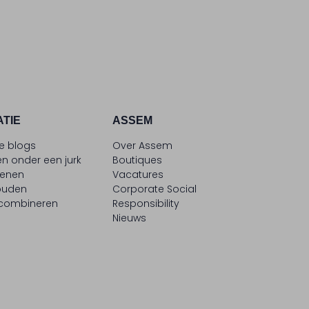
ATIE
ASSEM
le blogs
Over Assem
n onder een jurk
Boutiques
oenen
Vacatures
ouden
Corporate Social
 combineren
Responsibility
Nieuws