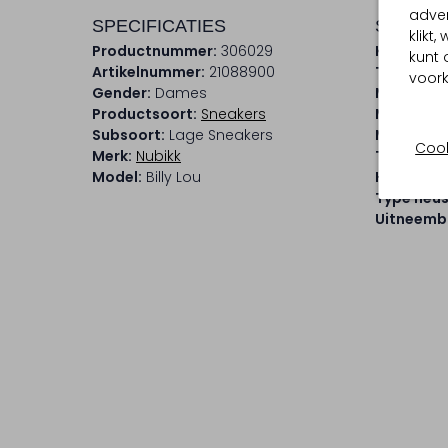
adver
SPECIFICATIES
SAMENS
klikt
Productnummer:
306029
Kleur:
Co
kunt 
Artikelnummer:
21088900
Trends:
H
voork
Gender:
Dames
Materiaal
Productsoort:
Sneakers
Materiaal
Subsoort:
Lage Sneakers
Materiaal
Cook
Merk:
Nubikk
Type sluit
Model:
Billy Lou
Hakvorm:
Type neus
Uitneemb