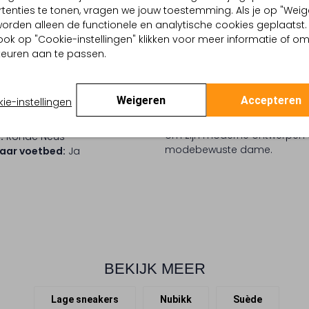
tenties te tonen, vragen we jouw toestemming. Als je op "Weig
TELLING & PASVORM
OMSCHRIJVING
, worden alleen de functionele en analytische cookies geplaatst.
Ontdek de stijlvolle BILLY LO
gnac
ook op "Cookie-instellingen" klikken voor meer informatie of o
dames. Deze cognac sneaker
ot Drop
euren aan te passen.
ronde neus en suède buitenka
 buitenkant:
Suède
wat zorgt voor een luxe gevoe
 binnenkant:
Leer
perfecte balans tussen flexibili
 zool:
Rubber
Weigeren
Accepteren
ie-instellingen
de sneakers moeiteloos aan v
ing:
Veter
zomer, deze sneakers zijn ee
Platte Zool
om zijn moderne ontwerpen 
:
Ronde Neus
modebewuste dame.
aar voetbed:
Ja
BEKIJK MEER
Lage sneakers
Nubikk
Suède