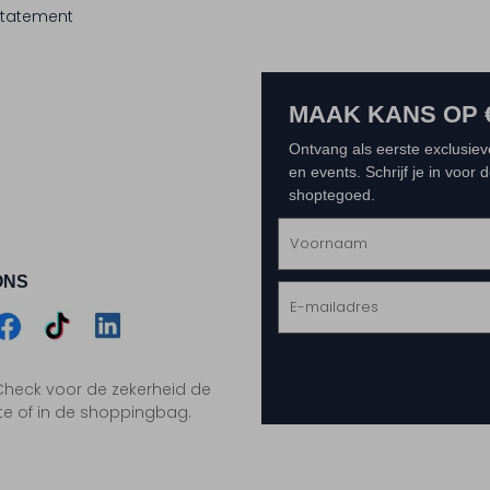
tatement
MAAK KANS OP 
Ontvang als eerste exclusiev
en events. Schrijf je in voor
shoptegoed.
ONS
m
Assem
Assem
Assem
. Check voor de zekerheid de
gram
acebook
TikTok
LinkedIn
te of in de shoppingbag.