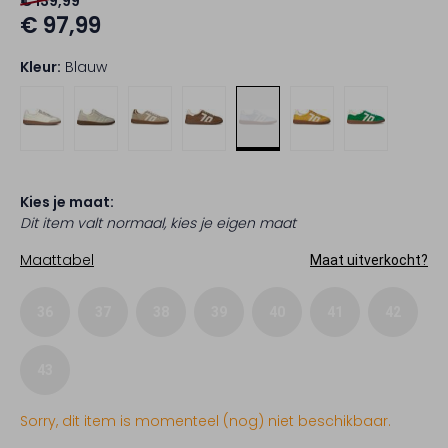
€ 139,99
€ 97,99
Kleur:
Blauw
Kies je maat:
Dit item valt normaal, kies je eigen maat
Maattabel
Maat uitverkocht?
36
37
38
39
40
41
42
43
Sorry, dit item is momenteel (nog) niet beschikbaar.