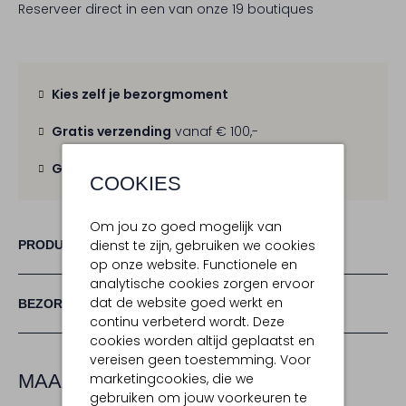
Reserveer direct in een van onze 19 boutiques
Kies zelf je bezorgmoment
Gratis verzending
vanaf € 100,-
Gratis retour
binnen 30 dagen
COOKIES
Om jou zo goed mogelijk van
dienst te zijn, gebruiken we cookies
PRODUCT INFORMATIE
op onze website. Functionele en
analytische cookies zorgen ervoor
dat de website goed werkt en
BEZORGEN & RETOURNEREN
continu verbeterd wordt. Deze
cookies worden altijd geplaatst en
vereisen geen toestemming. Voor
marketingcookies, die we
MAAK JE LOOK COMPLEET
gebruiken om jouw voorkeuren te