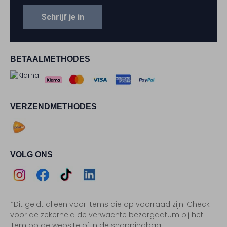
Schrijf je in
BETAALMETHODES
VERZENDMETHODES
VOLG ONS
Assem
Assem
Assem
Assem
*Dit geldt alleen voor items die op voorraad zijn. Check
Instagram
Facebook
TikTok
LinkedIn
voor de zekerheid de verwachte bezorgdatum bij het
item op de website of in de shoppingbag.