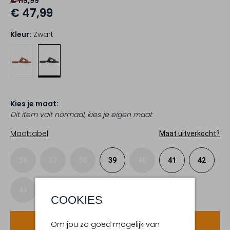
€ 119,99
€ 47,99
Kleur:
Zwart
Kies je maat:
Dit item valt normaal, kies je eigen maat
Maattabel
Maat uitverkocht?
36
37
38
39
40
41
42
43
COOKIES
Voeg toe
Om jou zo goed mogelijk van