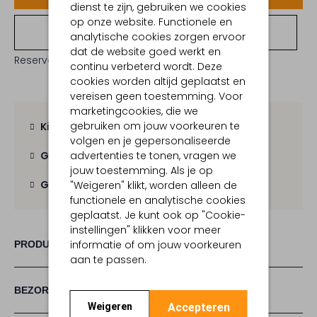
dienst te zijn, gebruiken we cookies
op onze website. Functionele en
Bekijk winkelvoorraad
analytische cookies zorgen ervoor
dat de website goed werkt en
Reserveer direct in een van onze 19 boutiques
continu verbeterd wordt. Deze
cookies worden altijd geplaatst en
vereisen geen toestemming. Voor
marketingcookies, die we
gebruiken om jouw voorkeuren te
Kies zelf je bezorgmoment
volgen en je gepersonaliseerde
advertenties te tonen, vragen we
Gratis verzending
vanaf € 100,-
jouw toestemming. Als je op
Gratis retour
binnen 30 dagen
"Weigeren" klikt, worden alleen de
functionele en analytische cookies
geplaatst. Je kunt ook op "Cookie-
instellingen" klikken voor meer
informatie of om jouw voorkeuren
PRODUCT INFORMATIE
aan te passen.
BEZORGEN & RETOURNEREN
Accepteren
Weigeren