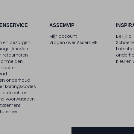
ENSERVICE
ASSEMVIP
INSPIR
t
Mijn account
Bekijk al
en en bezorgen
Vragen over AssemVIP
Schoene
ogelijkheden
Laksch
n retourneren
onderh
 aanmelden
Kleuren
maat en
oud
 en onderhoud
er kortingscodes
e en klachten
ne voorwaarden
statement
tatement