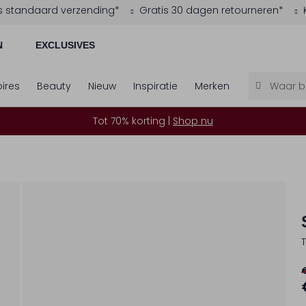
s standaard verzending*
Gratis 30 dagen retourneren*
N
EXCLUSIVES
ires
Beauty
Nieuw
Inspiratie
Merken
Tot 70% korting |
Shop nu