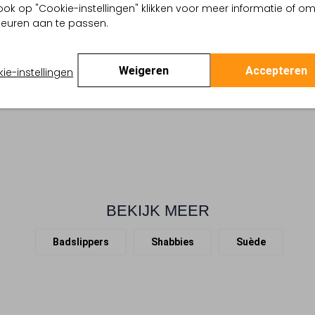
ook op "Cookie-instellingen" klikken voor meer informatie of o
pe
euren aan te passen.
 buitenkant:
Suède
 binnenkant:
Leer
 zool:
Rubber
Weigeren
Accepteren
ie-instellingen
:
Ronde Neus
BEKIJK MEER
Badslippers
Shabbies
Suède