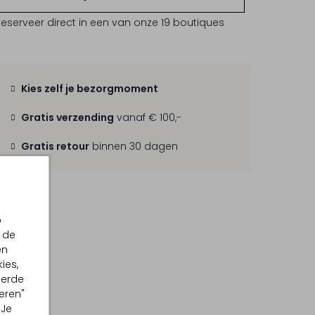
Reserveer direct in een van onze 19 boutiques
Kies zelf je bezorgmoment
Gratis verzending
vanaf € 100,-
Gratis retour
binnen 30 dagen
p
 de
en
ies,
eerde
eren"
 Je