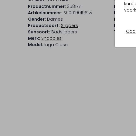
kunt 
Productnummer:
358177
Kleur:
Tau
voork
Artikelnummer:
Sh001901961w
Materiaal
Gender:
Dames
Materiaal
Productsoort:
Slippers
Materiaal
Cook
Subsoort:
Badslippers
Type neus
Merk:
Shabbies
Model:
Inga Close