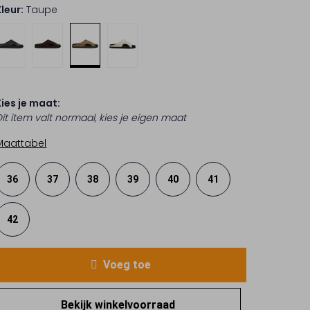
Kleur:
Taupe
Kies je maat:
Dit item valt normaal, kies je eigen maat
Maattabel
36
37
38
39
40
41
42
Voeg toe
Bekijk winkelvoorraad