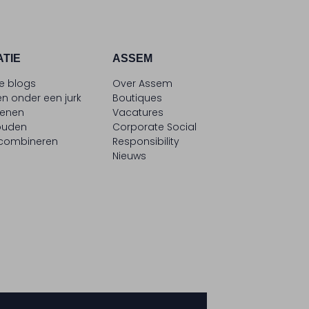
ATIE
ASSEM
le blogs
Over Assem
n onder een jurk
Boutiques
oenen
Vacatures
ouden
Corporate Social
 combineren
Responsibility
Nieuws