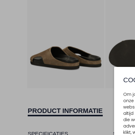
CO
Om jo
onze 
websi
PRODUCT INFORMATIE
altij
die w
adver
klikt
SPECIFICATIES
SAMENS