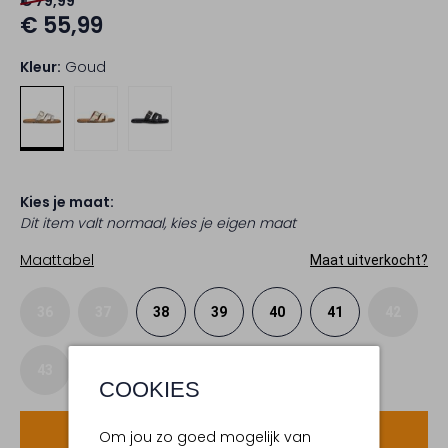
€ 79,99
€ 55,99
Kleur:
Goud
Kies je maat:
Dit item valt normaal, kies je eigen maat
Maattabel
Maat uitverkocht?
36
37
38
39
40
41
42
43
COOKIES
Voeg toe
Om jou zo goed mogelijk van