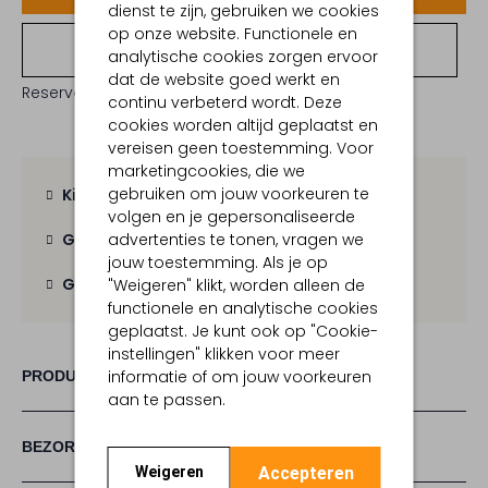
dienst te zijn, gebruiken we cookies
op onze website. Functionele en
Bekijk winkelvoorraad
analytische cookies zorgen ervoor
dat de website goed werkt en
Reserveer direct in een van onze 19 boutiques
continu verbeterd wordt. Deze
cookies worden altijd geplaatst en
vereisen geen toestemming. Voor
marketingcookies, die we
gebruiken om jouw voorkeuren te
Kies zelf je bezorgmoment
volgen en je gepersonaliseerde
advertenties te tonen, vragen we
Gratis verzending
vanaf € 100,-
jouw toestemming. Als je op
Gratis retour
binnen 30 dagen
"Weigeren" klikt, worden alleen de
functionele en analytische cookies
geplaatst. Je kunt ook op "Cookie-
instellingen" klikken voor meer
informatie of om jouw voorkeuren
PRODUCT INFORMATIE
aan te passen.
BEZORGEN & RETOURNEREN
Accepteren
Weigeren