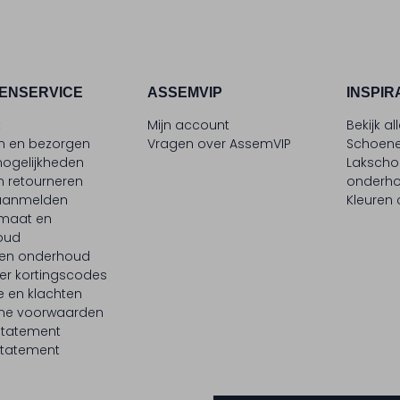
ENSERVICE
ASSEMVIP
INSPIR
t
Mijn account
Bekijk al
en en bezorgen
Vragen over AssemVIP
Schoene
ogelijkheden
Laksch
n retourneren
onderh
 aanmelden
Kleuren
maat en
oud
 en onderhoud
er kortingscodes
e en klachten
ne voorwaarden
statement
tatement