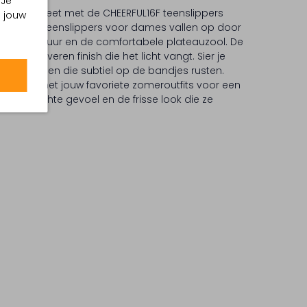
 Je
e compleet met de CHEERFUL16F teenslippers
m jouw
erkleurige teenslippers voor dames vallen op door
ten structuur en de comfortabele plateauzool. De
llic zilveren finish die het licht vangt. Sier je
te bloemen die subtiel op de bandjes rusten.
voudig met jouw favoriete zomeroutfits voor een
van het lichte gevoel en de frisse look die ze