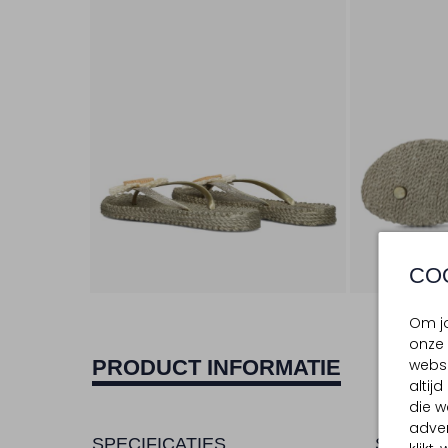
CO
Om jo
onze 
websi
PRODUCT INFORMATIE
altij
die w
adver
SPECIFICATIES
SAMENS