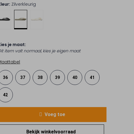
Kleur:
Zilverkleurig
Kies je maat:
Dit item valt normaal, kies je eigen maat
Maattabel
36
37
38
39
40
41
42
Voeg toe
Bekijk winkelvoorraad