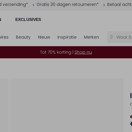
d verzending*
Gratis 30 dagen retourneren*
Betaal acht
N
EXCLUSIVES
ires
Beauty
Nieuw
Inspiratie
Merken
Tot 70% korting |
Shop nu