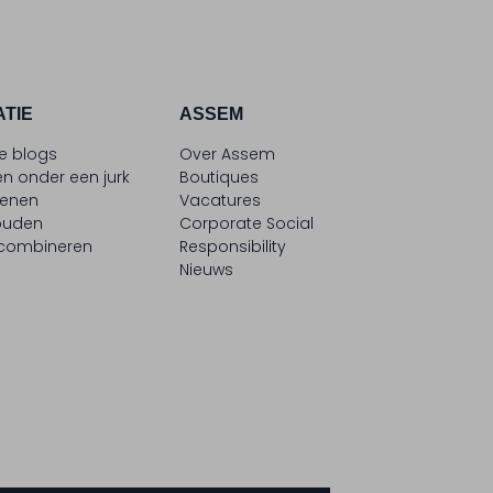
ATIE
ASSEM
le blogs
Over Assem
n onder een jurk
Boutiques
oenen
Vacatures
ouden
Corporate Social
 combineren
Responsibility
Nieuws