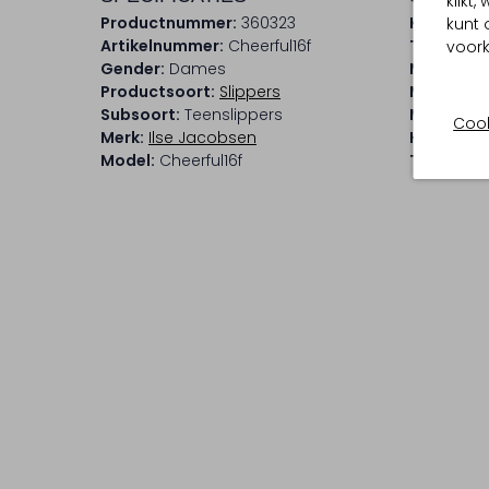
klikt
Productnummer:
360323
Kleur:
Zilv
kunt 
Artikelnummer:
Cheerful16f
Trends:
Me
voork
Gender:
Dames
Materiaal
Productsoort:
Slippers
Materiaal
Subsoort:
Teenslippers
Materiaal
Cook
Merk:
Ilse Jacobsen
Hakvorm:
Model:
Cheerful16f
Type neus