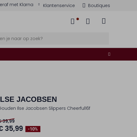
eraf met Klarna
Klantenservice
Boutiques
ILSE JACOBSEN
Gouden Ilse Jacobsen Slippers Cheerful16f
€ 39,99
€ 35,99
-10%