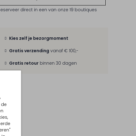
Reserveer direct in een van onze 19 boutiques
Kies zelf je bezorgmoment
Gratis verzending
vanaf € 100,-
Gratis retour
binnen 30 dagen
p
 de
en
ies,
eerde
eren"