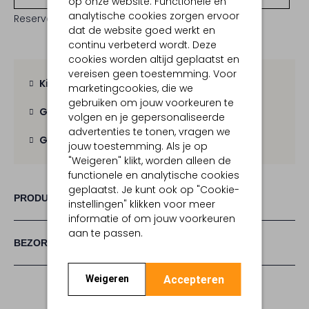
op onze website. Functionele en
analytische cookies zorgen ervoor
Reserveer direct in een van onze 19 boutiques
dat de website goed werkt en
continu verbeterd wordt. Deze
cookies worden altijd geplaatst en
vereisen geen toestemming. Voor
Kies zelf je bezorgmoment
marketingcookies, die we
gebruiken om jouw voorkeuren te
Gratis verzending
vanaf € 100,-
volgen en je gepersonaliseerde
advertenties te tonen, vragen we
Gratis retour
binnen 30 dagen
jouw toestemming. Als je op
"Weigeren" klikt, worden alleen de
functionele en analytische cookies
geplaatst. Je kunt ook op "Cookie-
PRODUCT INFORMATIE
instellingen" klikken voor meer
informatie of om jouw voorkeuren
aan te passen.
BEZORGEN & RETOURNEREN
Accepteren
Weigeren