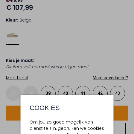
€ 119,99
€ 107,99
Kleur:
Beige
Kies je maat:
Dit item valt normaal, kies je eigen maat
Maattabel
Maat uitverkocht?
37
38
39
40
41
42
43
COOKIES
Voeg toe
Om jou zo goed mogelijk van
dienst te zijn, gebruiken we cookies
Bekijk winkelvoorraad