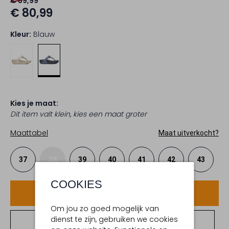
€ 89,99
€ 80,99
Kleur:
Blauw
Kies je maat:
Dit item valt klein, kies een maat groter
Maattabel
Maat uitverkocht?
37
38
39
40
41
42
43
COOKIES
Voeg toe
Om jou zo goed mogelijk van
dienst te zijn, gebruiken we cookies
Bekijk winkelvoorraad