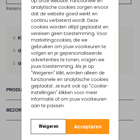
op onze website. Functionele en
analytische cookies zorgen ervoor
Reserveer direct in een van onze 19 boutiques
dat de website goed werkt en
continu verbeterd wordt. Deze
cookies worden altijd geplaatst en
vereisen geen toestemming. Voor
Kies zelf je bezorgmoment
marketingcookies, die we
gebruiken om jouw voorkeuren te
Gratis verzending
vanaf € 100,-
volgen en je gepersonaliseerde
advertenties te tonen, vragen we
Gratis retour
binnen 30 dagen
jouw toestemming. Als je op
"Weigeren" klikt, worden alleen de
functionele en analytische cookies
geplaatst. Je kunt ook op "Cookie-
PRODUCT INFORMATIE
instellingen" klikken voor meer
informatie of om jouw voorkeuren
aan te passen.
BEZORGEN & RETOURNEREN
Accepteren
Weigeren