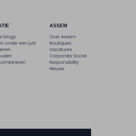
ATIE
ASSEM
le blogs
Over Assem
n onder een jurk
Boutiques
oenen
Vacatures
ouden
Corporate Social
 combineren
Responsibility
Nieuws