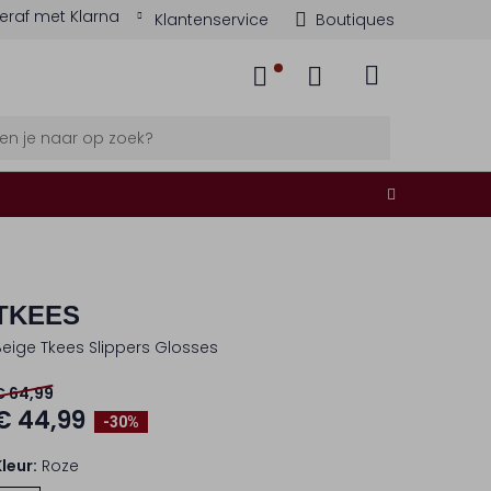
eraf met Klarna
Klantenservice
Boutiques
TKEES
Beige Tkees Slippers Glosses
€ 64,99
€ 44,99
-30%
Kleur:
Roze