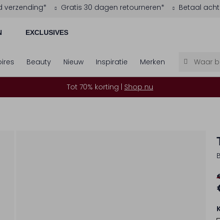
d verzending*
Gratis 30 dagen retourneren*
Betaal acht
N
EXCLUSIVES
ires
Beauty
Nieuw
Inspiratie
Merken
Tot 70% korting |
Shop nu