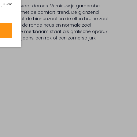
m jouw
nslippers voor dames. Vernieuw je garderobe
aal in lijn met de comfort-trend. De glanzend
 bandjes tot de binnenzool en de effen bruine zool
ast. Dankzij de ronde neus en normale zool
svorm. De merknaam staat als grafische opdruk
nder een jeans, een rok of een zomerse jurk.