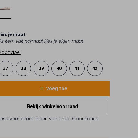
Kies je maat:
Dit item valt normaal, kies je eigen maat
Maattabel
37
38
39
40
41
42
Voeg toe
Bekijk winkelvoorraad
Reserveer direct in een van onze 19 boutiques