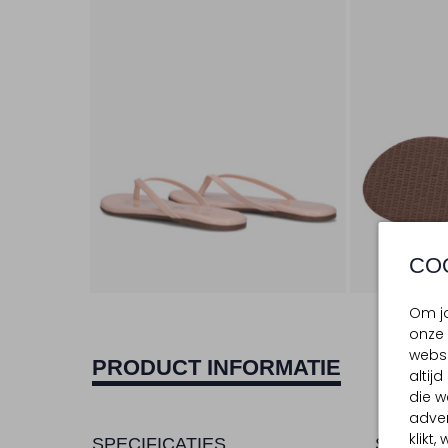
CO
Om jo
onze 
websi
PRODUCT INFORMATIE
altij
die w
adver
klikt
SPECIFICATIES
SAMENS