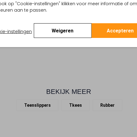
ook op "Cookie-instellingen" klikken voor meer informatie of o
Ontdek de TKEES GLOSSES tee
e
euren aan te passen.
met deze teenslippers, helem
isch
roze kleur loopt door van de
 buitenkant:
Rubber
zorgt voor een subtiel contr
 binnenkant:
Rubber
Weigeren
Accepteren
hebben ze een standaard pa
ie-instellingen
 zool:
Rubber
op de binnenzool. Draag ze o
:
Ronde Neus
BEKIJK MEER
Teenslippers
Tkees
Rubber