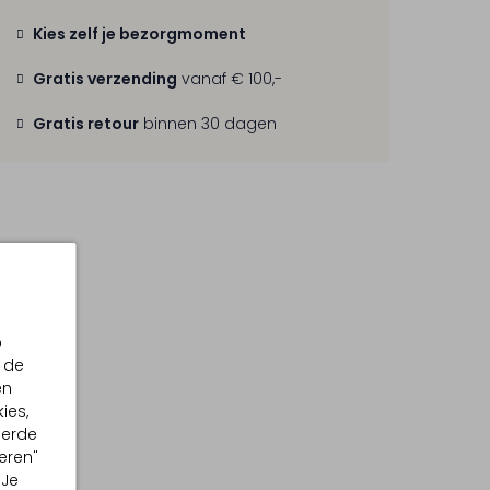
Kies zelf je bezorgmoment
Gratis verzending
vanaf € 100,-
Gratis retour
binnen 30 dagen
p
 de
en
ies,
eerde
eren"
 Je