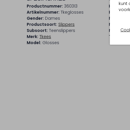
kunt 
Productnummer:
360313
Kleur:
Roz
voork
Artikelnummer:
Tkeglosses
Print:
Graf
Gender:
Dames
Materiaal
Productsoort:
Slippers
Materiaal
Cook
Subsoort:
Teenslippers
Materiaal
Merk:
Tkees
Type neus
Model:
Glosses