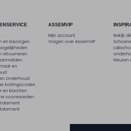
ENSERVICE
ASSEMVIP
INSPIR
t
Mijn account
Bekijk al
en en bezorgen
Vragen over AssemVIP
Schoene
ogelijkheden
Laksch
n retourneren
onderh
 aanmelden
Kleuren
maat en
oud
 en onderhoud
er kortingscodes
e en klachten
ne voorwaarden
statement
tatement