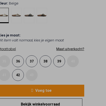
Kleur:
Beige
Kies je maat:
Dit item valt normaal, kies je eigen maat
Maattabel
Maat uitverkocht?
35
36
37
38
39
40
41
42
43
Voeg toe
Bekijk winkelvoorraad