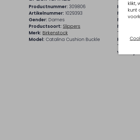
klikt
Productnummer:
309806
Kleur:
Bei
kunt 
Artikelnummer:
1029393
Materiaal
voork
Gender:
Dames
Materiaal
Productsoort:
Slippers
Materiaal
Merk:
Birkenstock
Type sluit
Cook
Model:
Catalina Cushion Buckle
Hakvorm:
Type neus
Voetwijdt