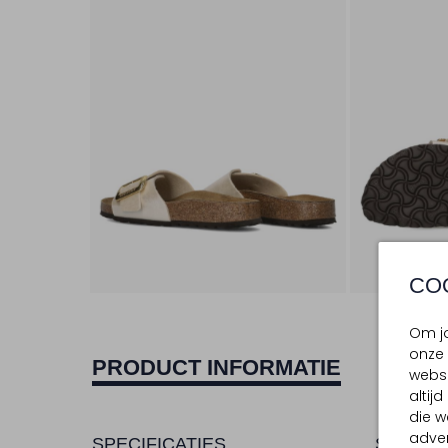
CO
Om jo
onze 
PRODUCT INFORMATIE
websi
altij
die w
adver
SPECIFICATIES
SAMENS