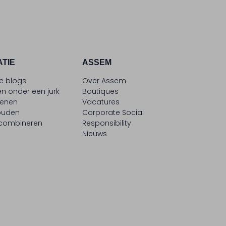
ATIE
ASSEM
le blogs
Over Assem
n onder een jurk
Boutiques
oenen
Vacatures
ouden
Corporate Social
 combineren
Responsibility
Nieuws