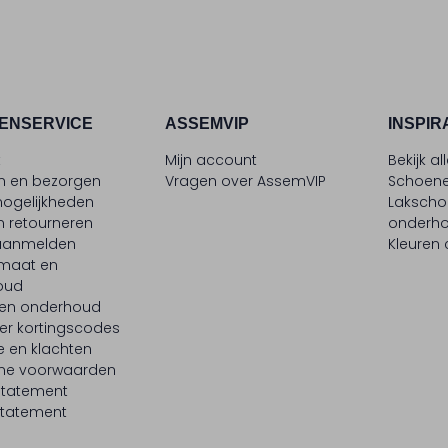
ENSERVICE
ASSEMVIP
INSPIR
t
Mijn account
Bekijk al
en en bezorgen
Vragen over AssemVIP
Schoene
ogelijkheden
Laksch
n retourneren
onderh
 aanmelden
Kleuren
maat en
oud
 en onderhoud
er kortingscodes
e en klachten
ne voorwaarden
statement
tatement