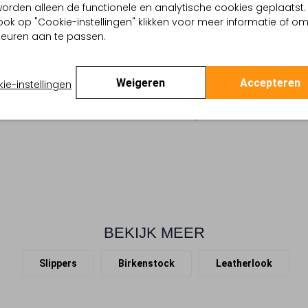
, worden alleen de functionele en analytische cookies geplaatst.
Ontdek de CATALINA CUSHION B
ge
ook op "Cookie-instellingen" klikken voor meer informatie of o
zonnige dagen. Deze slippe
 buitenkant:
Leatherlook
euren aan te passen.
rubberen zool. De binnenkant 
 binnenkant:
Suède, Textiel
voor een zacht gevoel bij elke
 zool:
Rubber, Kurk
leatherlook in een veelzijdige
ing:
Gesp
Weigeren
Accepteren
ie-instellingen
ze stevig aan je voeten zitt
Platte Zool
het strand of een gezellige p
:
Ronde Neus
zomerjurk of een casual shor
e:
Smal Tot Normaal
BEKIJK MEER
Slippers
Birkenstock
Leatherlook