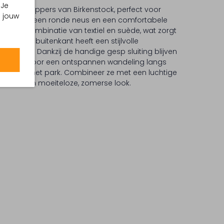
 Je
UCKLE slippers van Birkenstock, perfect voor
m jouw
rs hebben een ronde neus en een comfortabele
is een combinatie van textiel en suède, wat zorgt
 stap. De buitenkant heeft een stijlvolle
 beige tint. Dankzij de handige gesp sluiting blijven
en. Ideaal voor een ontspannen wandeling langs
icknick in het park. Combineer ze met een luchtige
t voor een moeiteloze, zomerse look.