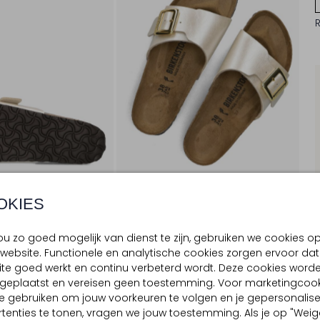
OKIES
u zo goed mogelijk van dienst te zijn, gebruiken we cookies o
website. Functionele en analytische cookies zorgen ervoor dat
BEZORGEN & RETOURNEREN
te goed werkt en continu verbeterd wordt. Deze cookies word
d geplaatst en vereisen geen toestemming. Voor marketingcook
e gebruiken om jouw voorkeuren te volgen en je gepersonalis
tenties te tonen, vragen we jouw toestemming. Als je op "Weig
TELLING & PASVORM
OMSCHRIJVING