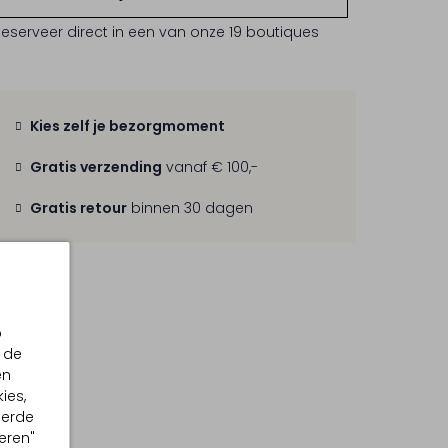
Reserveer direct in een van onze 19 boutiques
Kies zelf je bezorgmoment
Gratis verzending
vanaf € 100,-
Gratis retour
binnen 30 dagen
p
 de
en
ies,
eerde
eren"