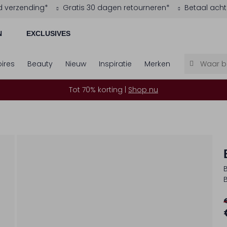
d verzending*
Gratis 30 dagen retourneren*
Betaal acht
N
EXCLUSIVES
ires
Beauty
Nieuw
Inspiratie
Merken
Tot 70% korting |
Shop nu