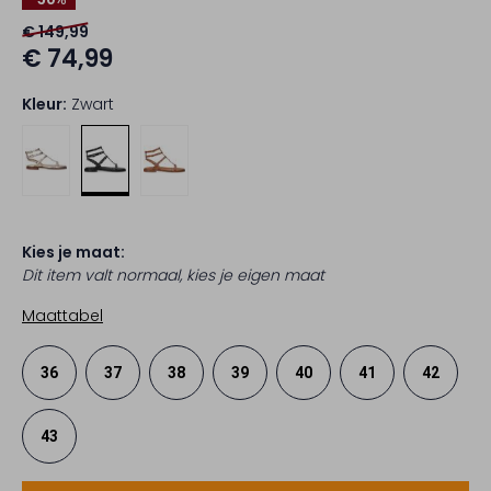
€ 149,99
€ 74,99
Kleur:
Zwart
Kies je maat:
Dit item valt normaal, kies je eigen maat
Maattabel
36
37
38
39
40
41
42
43