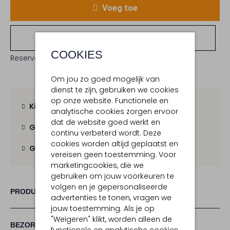
Voeg toe
Bekijk winkelvoorraad
COOKIES
Reserveer direct in een van onze 19 boutiques
Om jou zo goed mogelijk van
dienst te zijn, gebruiken we cookies
op onze website. Functionele en
Kies zelf je bezorgmoment
analytische cookies zorgen ervoor
dat de website goed werkt en
Gratis verzending
vanaf € 100,-
continu verbeterd wordt. Deze
cookies worden altijd geplaatst en
Gratis retour
binnen 30 dagen
vereisen geen toestemming. Voor
marketingcookies, die we
gebruiken om jouw voorkeuren te
volgen en je gepersonaliseerde
PRODUCT INFORMATIE
advertenties te tonen, vragen we
jouw toestemming. Als je op
"Weigeren" klikt, worden alleen de
BEZORGEN & RETOURNEREN
functionele en analytische cookies