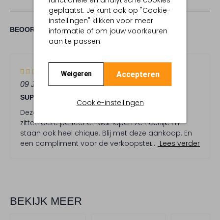
geplaatst. Je kunt ook op "Cookie-
instellingen" klikken voor meer
(1)
1
5
BEOORDELINGEN
informatie of om jouw voorkeuren
5
/5
aan te passen.
STERREN
5
(5)
Accepteren
Weigeren
S
09 JUNI 2025
DOOR JOKE
t
SUPER SANDALEN
e
Cookie-instellingen
r
Deze zwarte en gouden sandalen gekocht. Wat
r
zitten deze perfect en wat lopen ze heerlijk. En
e
staan ook heel chique. Blij met deze aankoop. En
n
een compliment voor de verkoopster die mij zo
Lees verder
goed en vriendelijk geholpen heeft! Een van de
weinige winkels waar nog veel aandacht voor de
klant is.
BEKIJK MEER