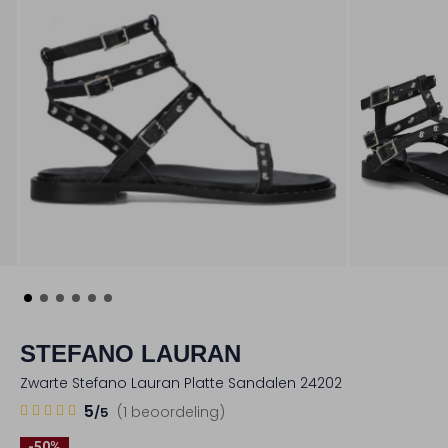
STEFANO LAURAN
Zwarte Stefano Lauran Platte Sandalen 24202
1
5
5
(1 beoordeling)
/5
Sterren
-50%