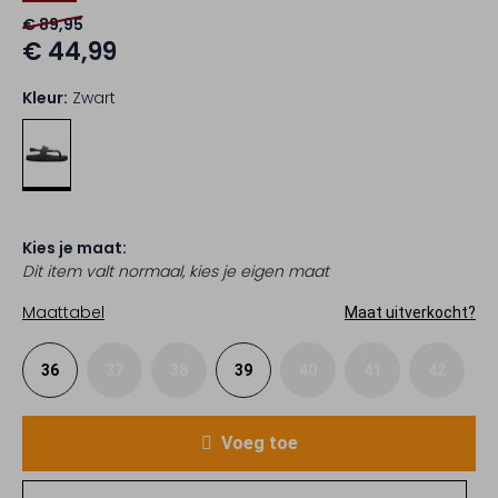
€ 89,95
€ 44,99
Kleur:
Zwart
Kies je maat:
Dit item valt normaal, kies je eigen maat
Maattabel
Maat uitverkocht?
36
37
38
39
40
41
42
Voeg toe