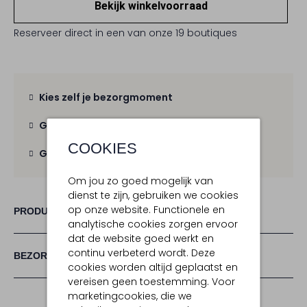
Bekijk winkelvoorraad
Reserveer direct in een van onze 19 boutiques
Kies zelf je bezorgmoment
Gratis verzending
vanaf € 100,-
COOKIES
Gratis retour
binnen 30 dagen
Om jou zo goed mogelijk van
dienst te zijn, gebruiken we cookies
op onze website. Functionele en
PRODUCT INFORMATIE
analytische cookies zorgen ervoor
dat de website goed werkt en
continu verbeterd wordt. Deze
BEZORGEN & RETOURNEREN
cookies worden altijd geplaatst en
vereisen geen toestemming. Voor
marketingcookies, die we