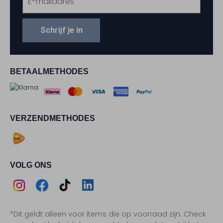
Schrijf je in
BETAALMETHODES
VERZENDMETHODES
VOLG ONS
Assem
Assem
Assem
Assem
*Dit geldt alleen voor items die op voorraad zijn. Check
Instagram
Facebook
TikTok
LinkedIn