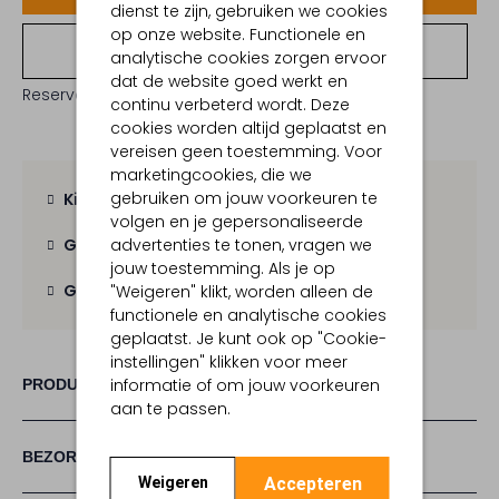
dienst te zijn, gebruiken we cookies
op onze website. Functionele en
Bekijk winkelvoorraad
analytische cookies zorgen ervoor
dat de website goed werkt en
Reserveer direct in een van onze 19 boutiques
continu verbeterd wordt. Deze
cookies worden altijd geplaatst en
vereisen geen toestemming. Voor
marketingcookies, die we
gebruiken om jouw voorkeuren te
Kies zelf je bezorgmoment
volgen en je gepersonaliseerde
advertenties te tonen, vragen we
Gratis verzending
vanaf € 100,-
jouw toestemming. Als je op
Gratis retour
binnen 30 dagen
"Weigeren" klikt, worden alleen de
functionele en analytische cookies
geplaatst. Je kunt ook op "Cookie-
instellingen" klikken voor meer
informatie of om jouw voorkeuren
PRODUCT INFORMATIE
aan te passen.
BEZORGEN & RETOURNEREN
Accepteren
Weigeren