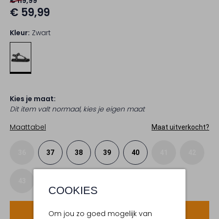
€ 119,99
€ 59,99
Kleur:
Zwart
Kies je maat:
Dit item valt normaal, kies je eigen maat
Maattabel
Maat uitverkocht?
36
37
38
39
40
41
42
43
COOKIES
Voeg toe
Om jou zo goed mogelijk van