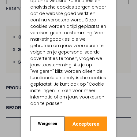
op onze website. Functionele en
analytische cookies zorgen ervoor
Reserveer direct in een van onze 19 boutiques
dat de website goed werkt en
continu verbeterd wordt. Deze
cookies worden altijd geplaatst en
vereisen geen toestemming. Voor
Kies zelf je bezorgmoment
marketingcookies, die we
gebruiken om jouw voorkeuren te
Gratis verzending
vanaf € 100,-
volgen en je gepersonaliseerde
advertenties te tonen, vragen we
Gratis retour
binnen 30 dagen
jouw toestemming. Als je op
"Weigeren" klikt, worden alleen de
functionele en analytische cookies
geplaatst. Je kunt ook op "Cookie-
PRODUCT INFORMATIE
instellingen" klikken voor meer
informatie of om jouw voorkeuren
aan te passen.
BEZORGEN & RETOURNEREN
Accepteren
Weigeren