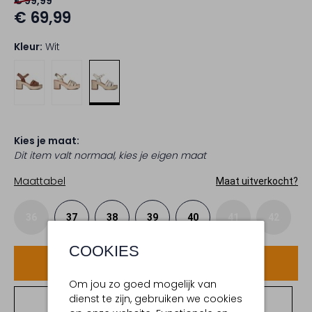
€ 99,99
€ 69,99
Kleur:
Wit
Kies je maat:
Dit item valt normaal, kies je eigen maat
Maattabel
Maat uitverkocht?
36
37
38
39
40
41
42
COOKIES
Voeg toe
Om jou zo goed mogelijk van
dienst te zijn, gebruiken we cookies
Bekijk winkelvoorraad