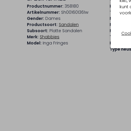
klikt
Productnummer:
358180
Kleur:
Bei
kunt 
Artikelnummer:
Sh001601361w
Trends:
E
voork
Gender:
Dames
Materiaal
Productsoort:
Sandalen
Materiaal
Subsoort:
Platte Sandalen
Materiaal
Cook
Merk:
Shabbies
Type sluit
Model:
Inga Fringes
Hakvorm:
Type neus