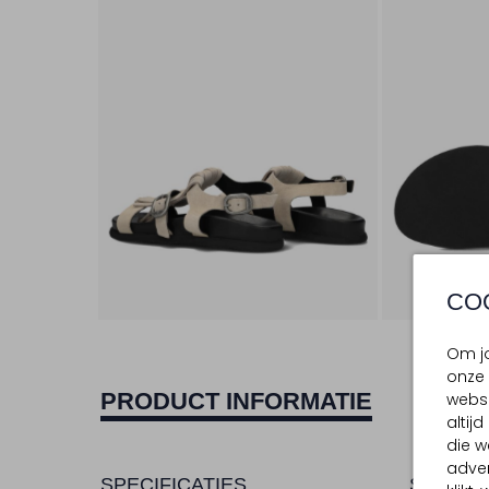
CO
Om jo
onze 
PRODUCT INFORMATIE
websi
altij
die w
adver
SPECIFICATIES
SAMENS