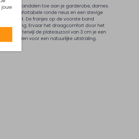
 Je
ES platte sandalen toe aan je garderobe, dames.
m jouw
 een comfortabele ronde neus en een stevige
 aanpast. De franjes op de voorste band
 uitstraling. Ervaar het draagcomfort door het
ele zool, terwijl de plateauzool van 3 cm je een
 de sandalen voor een natuurlijke uitstraling.