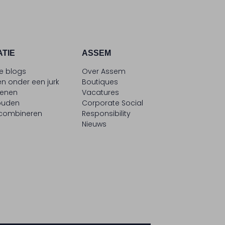
ATIE
ASSEM
le blogs
Over Assem
n onder een jurk
Boutiques
oenen
Vacatures
ouden
Corporate Social
 combineren
Responsibility
Nieuws