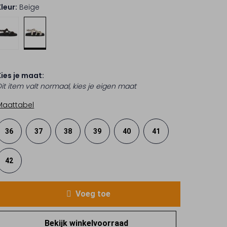
Kleur:
Beige
Kies je maat:
Dit item valt normaal, kies je eigen maat
Maattabel
36
37
38
39
40
41
42
Voeg toe
Bekijk winkelvoorraad