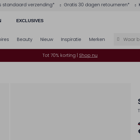
s standaard verzending*
Gratis 30 dagen retourneren*
N
EXCLUSIVES
ires
Beauty
Nieuw
Inspiratie
Merken
Tot 70% korting |
Shop nu