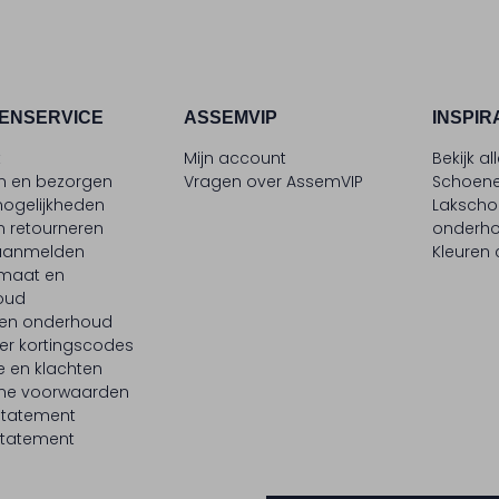
ENSERVICE
ASSEMVIP
INSPIR
t
Mijn account
Bekijk al
en en bezorgen
Vragen over AssemVIP
Schoene
ogelijkheden
Laksch
n retourneren
onderh
 aanmelden
Kleuren
maat en
oud
 en onderhoud
er kortingscodes
e en klachten
ne voorwaarden
statement
tatement