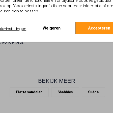
, worden alleen de functionele en analytische cookies geplaatst.
Voeg de SHABBIES INGA FRING
ge
ook op "Cookie-instellingen" klikken voor meer informatie of o
Deze beige sandalen hebben
arthcore Aesthetic
euren aan te passen.
gesp waarmee je de pasvorm
 buitenkant:
Suède
zorgen voor een kenmerkende
 binnenkant:
Leer
zachte binnenwerk en de soep
 zool:
Rubber, Leer
Weigeren
Accepteren
ie-instellingen
subtiele lift geeft. Combineer
ing:
Gesp
Plateauzool
:
Ronde Neus
BEKIJK MEER
Platte sandalen
Shabbies
Suède