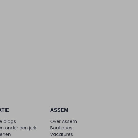
ATIE
ASSEM
le blogs
Over Assem
n onder een jurk
Boutiques
oenen
Vacatures