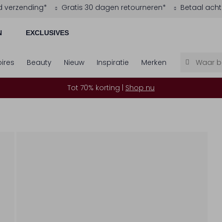
d verzending*
Gratis 30 dagen retourneren*
Betaal acht
N
EXCLUSIVES
ires
Beauty
Nieuw
Inspiratie
Merken
Tot 70% korting |
Shop nu