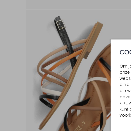
CO
Om jo
onze 
websi
altij
die w
adver
klikt
kunt 
voork