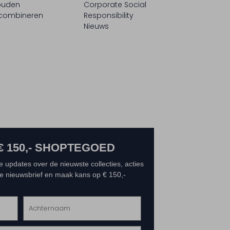
ouden
Corporate Social
 combineren
Responsibility
Nieuws
€ 150,- SHOPTEGOED
e updates over de nieuwste collecties, acties
 de nieuwsbrief en maak kans op € 150,-