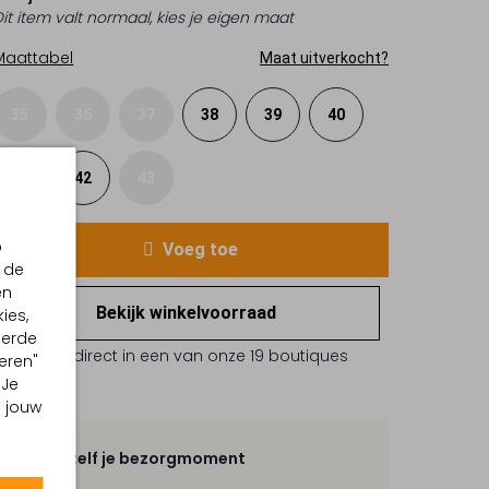
Dit item valt normaal, kies je eigen maat
Maattabel
Maat uitverkocht?
35
36
37
38
39
40
41
42
43
p
Voeg toe
 de
en
Bekijk winkelvoorraad
ies,
eerde
Reserveer direct in een van onze 19 boutiques
eren"
 Je
m jouw
Kies zelf je bezorgmoment