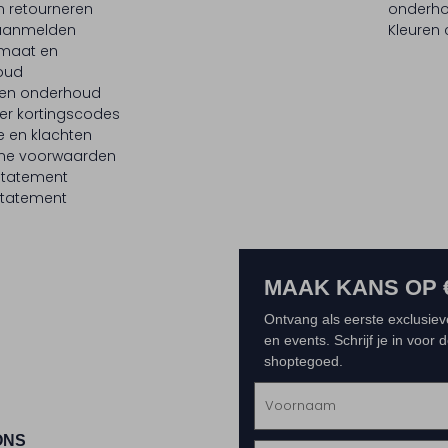
n retourneren
onderh
 aanmelden
Kleuren
maat en
oud
 en onderhoud
er kortingscodes
e en klachten
ne voorwaarden
statement
tatement
MAAK KANS OP 
Ontvang als eerste exclusiev
en events. Schrijf je in voor
shoptegoed.
ONS