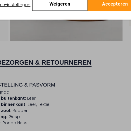
Weigeren
Accepteren
ie-instellingen
BEZORGEN & RETOURNEREN
TELLING & PASVORM
gnac
 buitenkant:
Leer
 binnenkant:
Leer, Textiel
 zool:
Rubber
ing:
Gesp
:
Ronde Neus