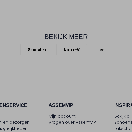
BEKIJK MEER
Sandalen
Notre-V
Leer
ENSERVICE
ASSEMVIP
INSPIR
t
Mijn account
Bekijk al
en en bezorgen
Vragen over AssemVIP
Schoene
ogelijkheden
Laksch