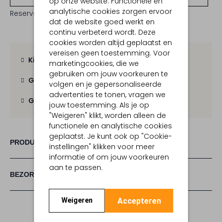
op onze website. Functionele en
analytische cookies zorgen ervoor
Reserveer direct in een van onze 19 boutiques
dat de website goed werkt en
continu verbeterd wordt. Deze
cookies worden altijd geplaatst en
vereisen geen toestemming. Voor
Kies zelf je bezorgmoment
marketingcookies, die we
gebruiken om jouw voorkeuren te
Gratis verzending
vanaf € 100,-
volgen en je gepersonaliseerde
advertenties te tonen, vragen we
Gratis retour
binnen 30 dagen
jouw toestemming. Als je op
"Weigeren" klikt, worden alleen de
functionele en analytische cookies
geplaatst. Je kunt ook op "Cookie-
PRODUCT INFORMATIE
instellingen" klikken voor meer
informatie of om jouw voorkeuren
aan te passen.
BEZORGEN & RETOURNEREN
Accepteren
Weigeren