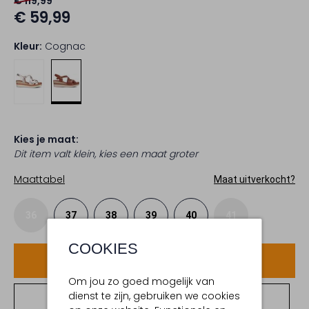
€ 119,99
€ 59,99
Kleur:
Cognac
Kies je maat:
Dit item valt klein, kies een maat groter
Maattabel
Maat uitverkocht?
36
37
38
39
40
41
COOKIES
Voeg toe
Om jou zo goed mogelijk van
dienst te zijn, gebruiken we cookies
Bekijk winkelvoorraad