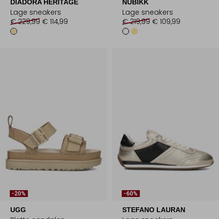
DIADORA HERITAGE
NUBIKK
Lage sneakers
Lage sneakers
€ 229,99
€ 114,99
€ 219,99
€ 109,99
-20%
-60%
UGG
STEFANO LAURAN