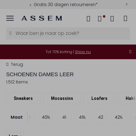
Gratis 30 dagen retourneren*
Menu
Tot 70% korting |
Shop nu
Terug
SCHOENEN DAMES LEER
1.512 items
Sneakers
Mocassins
Loafers
Hakk
Maat
39½
40
40½
41
41½
42
42½