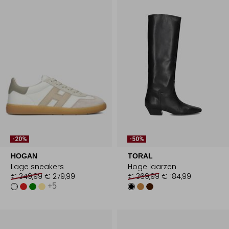
-20%
-50%
HOGAN
TORAL
Lage sneakers
Hoge laarzen
€ 349,99
€ 279,99
€ 369,99
€ 184,99
+5