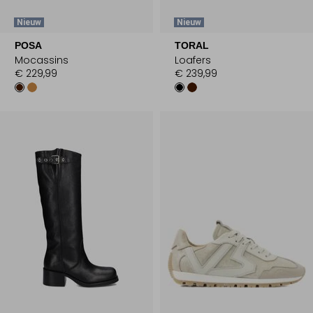
Nieuw
Nieuw
POSA
TORAL
Mocassins
Loafers
€ 229,99
€ 239,99