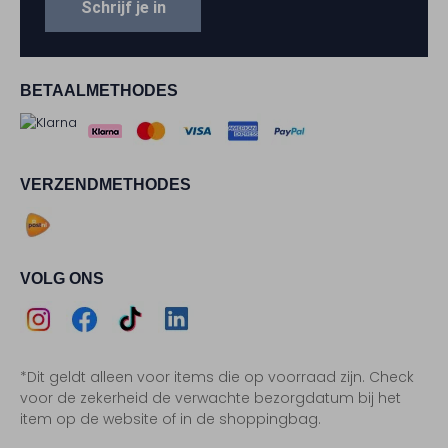
Schrijf je in
BETAALMETHODES
VERZENDMETHODES
VOLG ONS
Assem
Assem
Assem
Assem
*Dit geldt alleen voor items die op voorraad zijn. Check
Instagram
Facebook
TikTok
LinkedIn
voor de zekerheid de verwachte bezorgdatum bij het
item op de website of in de shoppingbag.