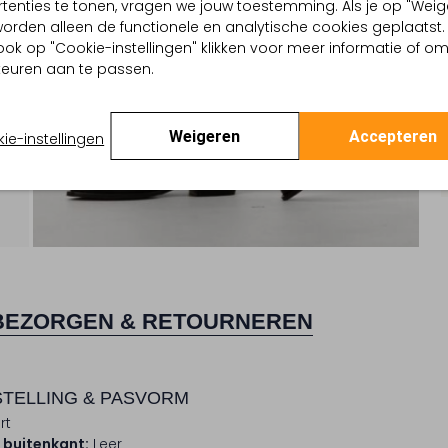
tenties te tonen, vragen we jouw toestemming. Als je op "Weig
, worden alleen de functionele en analytische cookies geplaatst.
ook op "Cookie-instellingen" klikken voor meer informatie of o
euren aan te passen.
Weigeren
Accepteren
ie-instellingen
BEZORGEN & RETOURNEREN
TELLING & PASVORM
rt
 buitenkant:
Leer