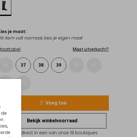
Kies je maat:
Dit item valt normaal, kies je eigen maat
Maattabel
Maat uitverkocht?
36
37
38
39
40
41
42
43
Voeg toe
p
 de
en
Bekijk winkelvoorraad
ies,
eerde
Reserveer direct in een van onze 19 boutiques