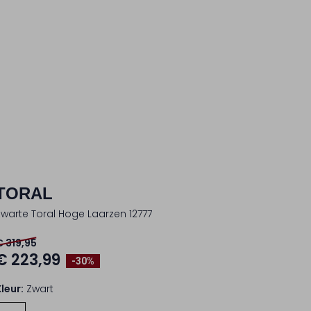
TORAL
Zwarte Toral Hoge Laarzen 12777
€ 319,95
€ 223,99
-30%
Kleur:
Zwart