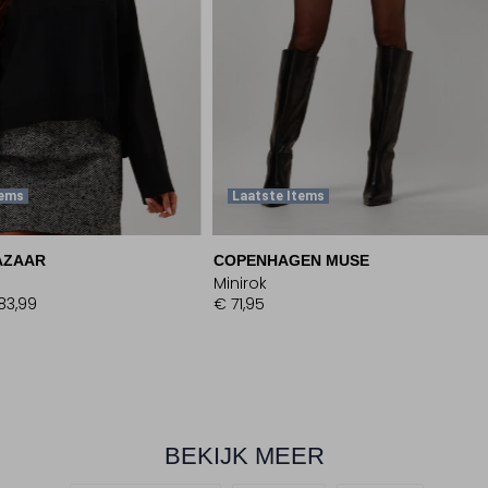
tems
Laatste Items
AZAAR
COPENHAGEN MUSE
Minirok
83,99
€ 71,95
BEKIJK MEER