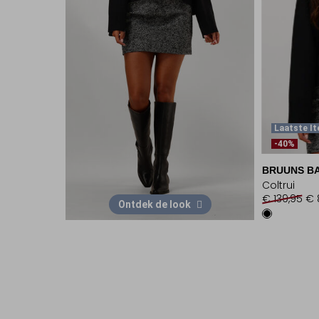
Laatste I
-40%
BRUUNS B
Coltrui
€ 139,95
€ 
Ontdek de look