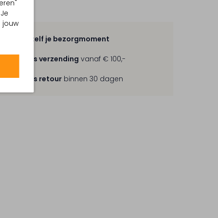
eren"
 Je
m jouw
Kies zelf je bezorgmoment
Gratis verzending
vanaf € 100,-
Gratis retour
binnen 30 dagen