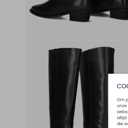
CO
Om jo
onze 
websi
altij
die w