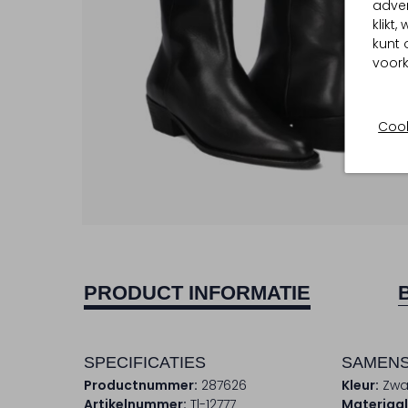
adver
klikt
kunt 
voork
Cook
PRODUCT INFORMATIE
SPECIFICATIES
SAMENS
Productnummer:
287626
Kleur:
Zwa
Artikelnummer:
Tl-12777
Materiaal