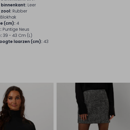
 binnenkant:
Leer
 zool:
Rubber
Blokhak
e (cm):
4
:
Puntige Neus
:
39 - 43 Cm (l)
ogte laarzen (cm):
43