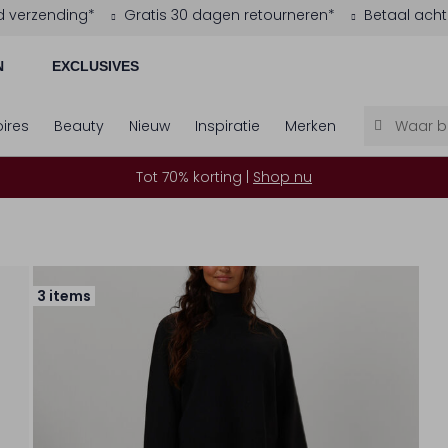
d verzending*
Gratis 30 dagen retourneren*
Betaal acht
N
EXCLUSIVES
ires
Beauty
Nieuw
Inspiratie
Merken
Tot 70% korting |
Shop nu
3 items