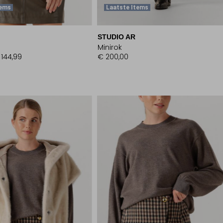
tems
Laatste Items
STUDIO AR
Minirok
 144,99
€ 200,00