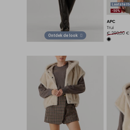
Laatste I
-50%
APC
Trui
€ 290,00
€
Ontdek de look