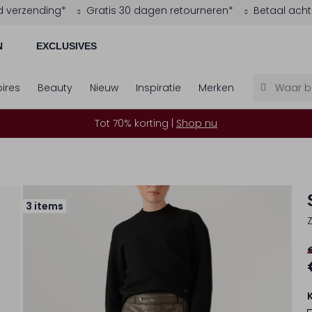
d verzending*
Gratis 30 dagen retourneren*
Betaal acht
N
EXCLUSIVES
ires
Beauty
Nieuw
Inspiratie
Merken
Tot 70% korting |
Shop nu
3 items