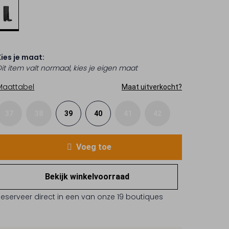
Kies je maat:
Dit item valt normaal, kies je eigen maat
Maattabel
Maat uitverkocht?
37
38
39
40
41
42
Voeg toe
Bekijk winkelvoorraad
Reserveer direct in een van onze 19 boutiques