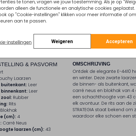
tenties te tonen, vragen we jouw toestemming. Als je op "Weig
, worden alleen de functionele en analytische cookies geplaatst.
Ontdek de look
ook op "Cookie-instellingen" klikken voor meer informatie of o
euren aan te passen.
BEZORGEN & RETOURNEREN
Weigeren
Accepteren
ie-instellingen
TELLING & PASVORM
OMSCHRIJVING
Ontdek de elegante E-4410 ho
rt
en winter. Deze zwarte laarz
louchy Laarzen
de binnen- als buitenkant, 
 buitenkant:
Leer
carré neus en blokhak van 4 
 binnenkant:
Leer
een schachthoogte van 43 cm
 zool:
Rubber
elk avontuur. De rits aan de 
ing:
Rits
STRATEGIA staat bekend om zi
Blokhak
waardoor elke schoen een stij
e (cm):
4
:
Carré Neus
ogte laarzen (cm):
43