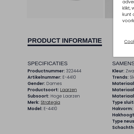
adver
klikt
kunt 
voork
PRODUCT INFORMATIE
Cook
SPECIFICATIES
SAMENS
Productnummer:
322444
Kleur:
Zwa
Artikelnummer:
E-4410
Trends:
S
Gender:
Dames
Materiaal
Productsoort:
Laarzen
Materiaal
Subsoort:
Hoge Laarzen
Materiaal
Merk:
Strategia
Type sluit
Model:
E-4410
Hakvorm:
Hakhoogt
Type neus
Schachtho