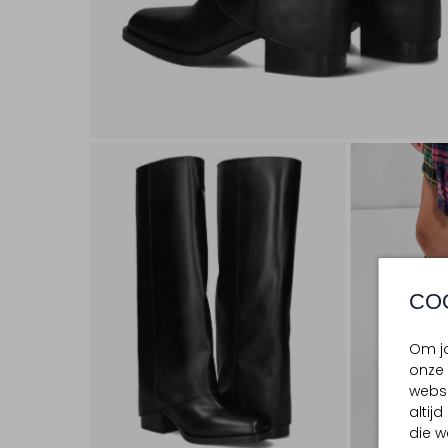
CO
Om jo
onze 
websi
altij
die w