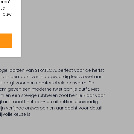
eren"
 Je
m jouw
ge laarzen van STRATEGIA, perfect voor de herfst
en zijn gemaakt van hoogwaardig leer, zowel aan
wat zorgt voor een comfortabele pasvorm. De
cm geven een moderne twist aan je outfit. Met
 en een stevige rubberen zool ben je klaar voor
zijkant maakt het aan- en uittrekken eenvoudig.
jn verfijnde ontwerpen en aandacht voor detail,
lvolle keuze is.