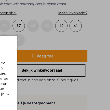
Dit item valt normaal, kies je eigen maat
Maattabel
Maat uitverkocht?
36
37
38
39
40
41
42
43
Voeg toe
p
 de
en
Bekijk winkelvoorraad
ies,
eerde
Reserveer direct in een van onze 19 boutiques
eren"
 Je
m jouw
Kies zelf je bezorgmoment