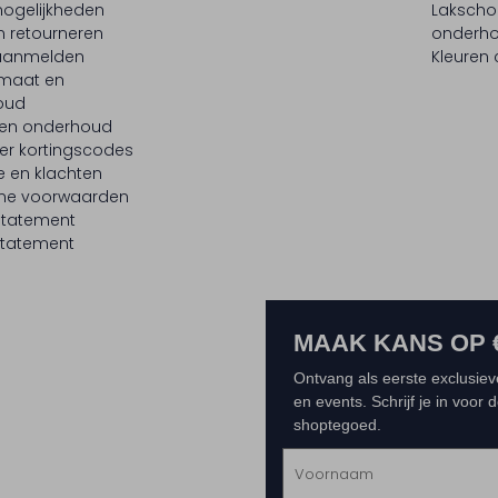
ogelijkheden
Laksch
n retourneren
onderh
 aanmelden
Kleuren
maat en
oud
 en onderhoud
er kortingscodes
e en klachten
ne voorwaarden
statement
tatement
MAAK KANS OP 
Ontvang als eerste exclusiev
en events. Schrijf je in voor
shoptegoed.