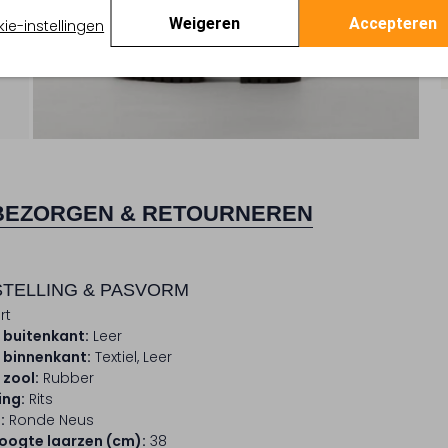
Weigeren
Accepteren
ie-instellingen
BEZORGEN & RETOURNEREN
TELLING & PASVORM
rt
 buitenkant:
Leer
 binnenkant:
Textiel, Leer
 zool:
Rubber
ing:
Rits
:
Ronde Neus
ogte laarzen (cm):
38