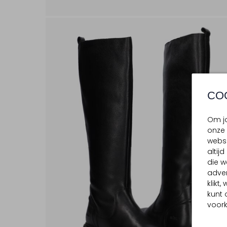
CO
Om jo
onze 
websi
altij
die w
adver
klikt
kunt 
voork