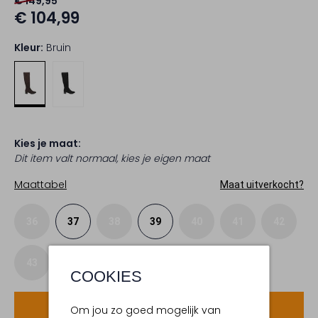
€ 149,95
€ 104,99
Kleur:
Bruin
Kies je maat:
Dit item valt normaal, kies je eigen maat
Maattabel
Maat uitverkocht?
36
37
38
39
40
41
42
43
COOKIES
Voeg toe
Om jou zo goed mogelijk van