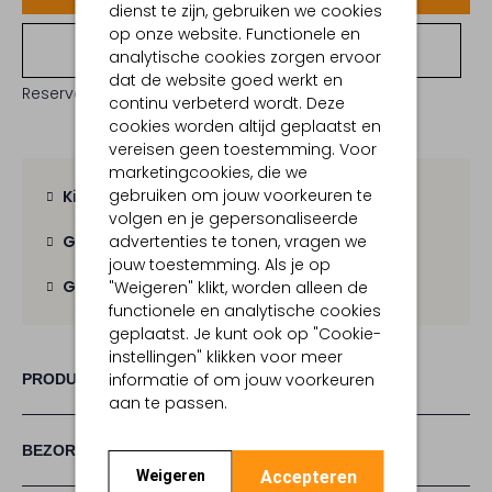
dienst te zijn, gebruiken we cookies
op onze website. Functionele en
Bekijk winkelvoorraad
analytische cookies zorgen ervoor
dat de website goed werkt en
Reserveer direct in een van onze 19 boutiques
continu verbeterd wordt. Deze
cookies worden altijd geplaatst en
vereisen geen toestemming. Voor
marketingcookies, die we
gebruiken om jouw voorkeuren te
Kies zelf je bezorgmoment
volgen en je gepersonaliseerde
advertenties te tonen, vragen we
Gratis verzending
vanaf € 100,-
jouw toestemming. Als je op
Gratis retour
binnen 30 dagen
"Weigeren" klikt, worden alleen de
functionele en analytische cookies
geplaatst. Je kunt ook op "Cookie-
instellingen" klikken voor meer
informatie of om jouw voorkeuren
PRODUCT INFORMATIE
aan te passen.
BEZORGEN & RETOURNEREN
Accepteren
Weigeren