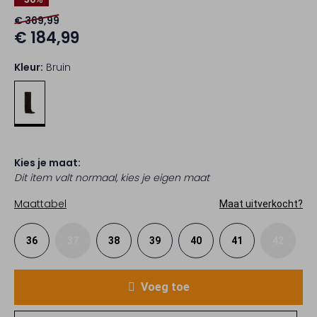
€ 369,99
€ 184,99
Kleur:
Bruin
Kies je maat:
Dit item valt normaal, kies je eigen maat
Maattabel
Maat uitverkocht?
36
37
38
39
40
41
42
Voeg toe