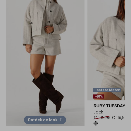
Laatste Maten
-40%
RUBY TUESDAY
Jack
€ 199,99
€ 119,99
Ontdek de look