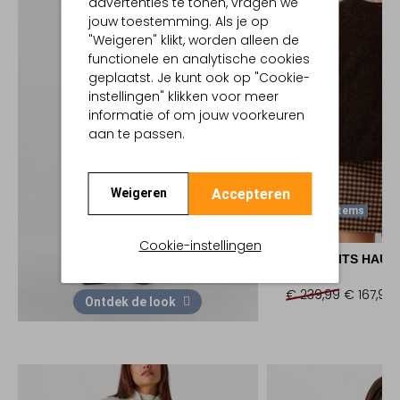
advertenties te tonen, vragen we
jouw toestemming. Als je op
"Weigeren" klikt, worden alleen de
functionele en analytische cookies
geplaatst. Je kunt ook op "Cookie-
instellingen" klikken voor meer
informatie of om jouw voorkeuren
aan te passen.
Accepteren
Weigeren
Laatste Items
-30%
Cookie-instellingen
DES PETITS HAUT
Vest
€ 239,99
€ 167,99
Ontdek de look