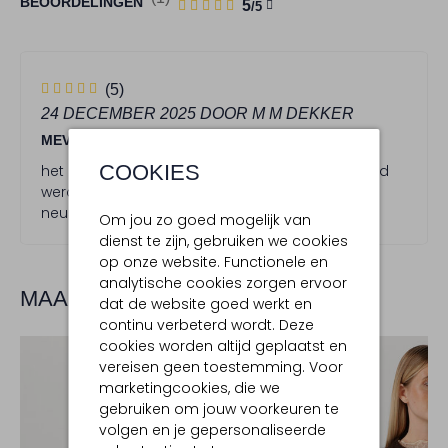
1
5
BEOORDELINGEN
5
/5
STERREN
5
(5)
S
24 DECEMBER 2025
DOOR M M DEKKER
t
MEVR
e
r
COOKIES
het zou goed zijn als er een halve maat gevored
r
werd, ik heb 39.5 voor dese laars ivm de smalle
e
neus, maar hij loopt heel goed en is mooi
Om jou zo goed mogelijk van
n
dienst te zijn, gebruiken we cookies
op onze website. Functionele en
analytische cookies zorgen ervoor
MAAK JE LOOK COMPLEET
dat de website goed werkt en
continu verbeterd wordt. Deze
cookies worden altijd geplaatst en
vereisen geen toestemming. Voor
marketingcookies, die we
gebruiken om jouw voorkeuren te
volgen en je gepersonaliseerde