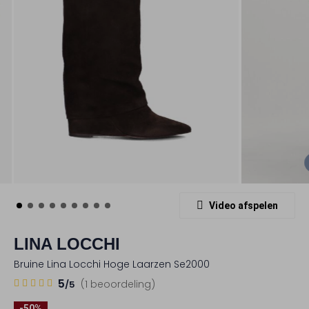
Video afspelen
LINA LOCCHI
Bruine Lina Locchi Hoge Laarzen Se2000
1
5
5
(1 beoordeling)
/5
Sterren
-50%