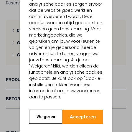
Reserveer direct in een van onze 19 boutiques
analytische cookies zorgen ervoor
dat de website goed werkt en
continu verbeterd wordt. Deze
cookies worden altijd geplaatst en
vereisen geen toestemming. Voor
Kies zelf je bezorgmoment
marketingcookies, die we
gebruiken om jouw voorkeuren te
Gratis verzending
vanaf € 100,-
volgen en je gepersonaliseerde
advertenties te tonen, vragen we
Gratis retour
binnen 30 dagen
jouw toestemming. Als je op
"Weigeren" klikt, worden alleen de
functionele en analytische cookies
geplaatst. Je kunt ook op "Cookie-
PRODUCT INFORMATIE
instellingen" klikken voor meer
informatie of om jouw voorkeuren
aan te passen.
BEZORGEN & RETOURNEREN
Accepteren
Weigeren