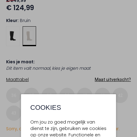
€ 249,99
€ 124,99
Kleur:
Bruin
Kies je maat:
Dit item valt normaal, kies je eigen maat
Maattabel
Maat uitverkocht?
36
37
38
39
40
41
42
COOKIES
43
Om jou zo goed mogelijk van
dienst te zijn, gebruiken we cookies
Sorry, dit item is momenteel (nog) niet beschikbaar.
op onze website. Functionele en