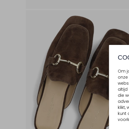
CO
Om jo
onze 
websi
altij
die w
adver
klikt
kunt 
voork