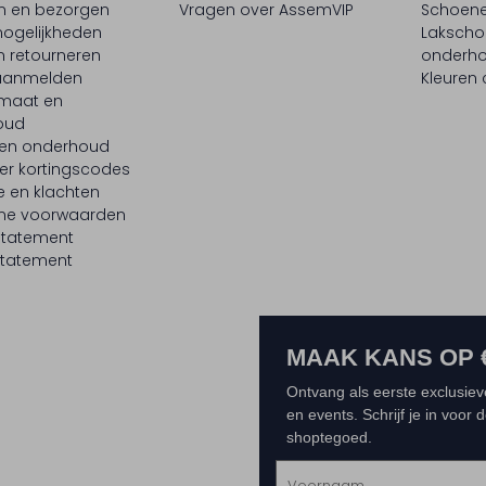
en en bezorgen
Vragen over AssemVIP
Schoene
ogelijkheden
Laksch
n retourneren
onderh
 aanmelden
Kleuren
maat en
oud
 en onderhoud
er kortingscodes
e en klachten
ne voorwaarden
statement
tatement
MAAK KANS OP 
Ontvang als eerste exclusiev
en events. Schrijf je in voor
shoptegoed.