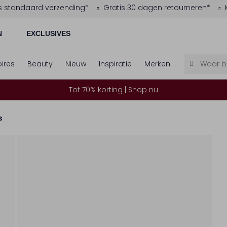
s standaard verzending*
Gratis 30 dagen retourneren*
N
EXCLUSIVES
ires
Beauty
Nieuw
Inspiratie
Merken
Tot 70% korting |
Shop nu
s