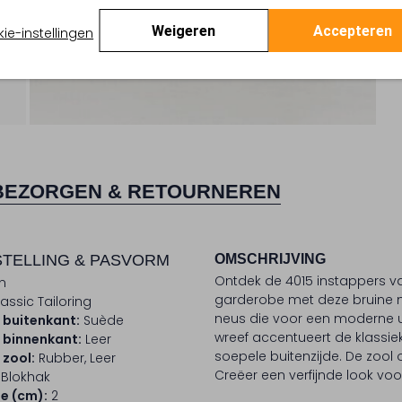
Weigeren
Accepteren
ie-instellingen
BEZORGEN & RETOURNEREN
TELLING & PASVORM
OMSCHRIJVING
Ontdek de 4015 instappers va
n
garderobe met deze bruine m
assic Tailoring
neus die voor een moderne uit
 buitenkant:
Suède
wreef accentueert de klassie
 binnenkant:
Leer
soepele buitenzijde. De zool 
 zool:
Rubber, Leer
Creëer een verfijnde look vo
Blokhak
e (cm):
2