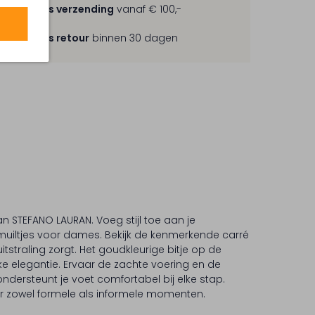
Gratis verzending
vanaf € 100,-
Gratis retour
binnen 30 dagen
n STEFANO LAURAN. Voeg stijl toe aan je
uiltjes voor dames. Bekijk de kenmerkende carré
straling zorgt. Het goudkleurige bitje op de
ke elegantie. Ervaar de zachte voering en de
ondersteunt je voet comfortabel bij elke stap.
or zowel formele als informele momenten.