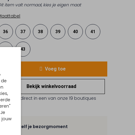
Dit item valt normaal, kies je eigen maat
Maattabel
36
37
38
39
40
41
42
43
Voeg toe
p
 de
Bekijk winkelvoorraad
en
ies,
Reserveer direct in een van onze 19 boutiques
eerde
eren"
 Je
m jouw
Kies zelf je bezorgmoment