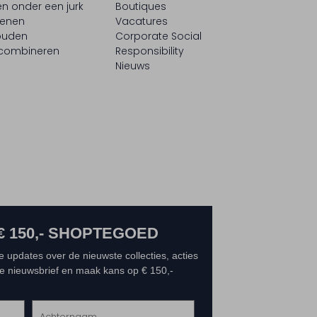
n onder een jurk
Boutiques
oenen
Vacatures
ouden
Corporate Social
 combineren
Responsibility
Nieuws
€ 150,- SHOPTEGOED
e updates over de nieuwste collecties, acties
 de nieuwsbrief en maak kans op € 150,-