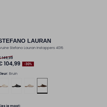
STEFANO LAURAN
Bruine Stefano Lauran Instappers 4015
€ 149,99
€ 104,99
-30%
Kleur:
Bruin
Kies je maat: