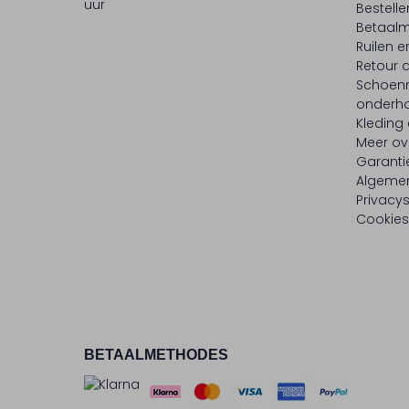
uur
Bestell
Betaalm
Ruilen e
Retour
Schoen
onderh
Kleding
Meer ov
Garanti
Algeme
Privacy
Cookies
BETAALMETHODES