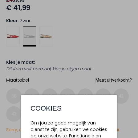
€ 139,99
€ 41,99
Kleur:
Zwart
Kies je maat:
Dit item valt normaal, kies je eigen maat
Maattabel
Maat uitverkocht?
36
37
38
39
40
41
42
COOKIES
43
Om jou zo goed mogelijk van
dienst te zijn, gebruiken we cookies
Sorry, dit item is momenteel (nog) niet beschikbaar.
op onze website. Functionele en