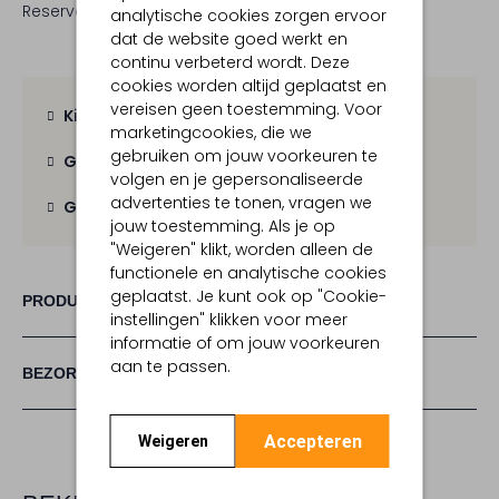
Reserveer direct in een van onze 19 boutiques
analytische cookies zorgen ervoor
dat de website goed werkt en
continu verbeterd wordt. Deze
cookies worden altijd geplaatst en
vereisen geen toestemming. Voor
Kies zelf je bezorgmoment
marketingcookies, die we
gebruiken om jouw voorkeuren te
Gratis verzending
vanaf € 100,-
volgen en je gepersonaliseerde
advertenties te tonen, vragen we
Gratis retour
binnen 30 dagen
jouw toestemming. Als je op
"Weigeren" klikt, worden alleen de
functionele en analytische cookies
geplaatst. Je kunt ook op "Cookie-
PRODUCT INFORMATIE
instellingen" klikken voor meer
informatie of om jouw voorkeuren
aan te passen.
BEZORGEN & RETOURNEREN
Accepteren
Weigeren