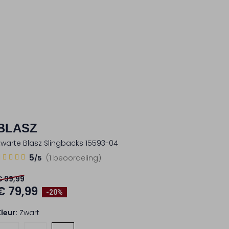
BLASZ
Zwarte Blasz Slingbacks 15593-04
5
5
(1 beoordeling)
/5
Sterren
€ 99,99
€ 79,99
-20%
Kleur:
Zwart