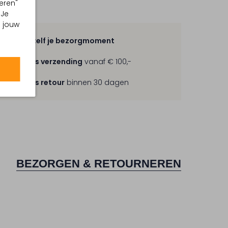
eren"
 Je
m jouw
Kies zelf je bezorgmoment
Gratis verzending
vanaf € 100,-
Gratis retour
binnen 30 dagen
BEZORGEN & RETOURNEREN