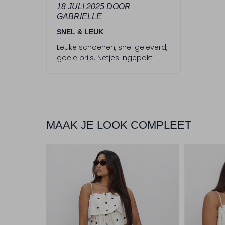
S
18 JULI 2025
DOOR
GABRIELLE
t
e
SNEL & LEUK
r
Leuke schoenen, snel geleverd,
goeie prijs. Netjes ingepakt
r
e
n
MAAK JE LOOK COMPLEET