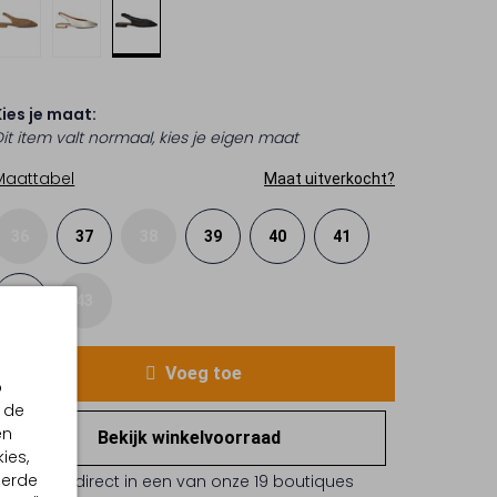
Kies je maat:
Dit item valt normaal, kies je eigen maat
Maattabel
Maat uitverkocht?
36
37
38
39
40
41
42
43
Voeg toe
p
 de
en
Bekijk winkelvoorraad
ies,
eerde
Reserveer direct in een van onze 19 boutiques