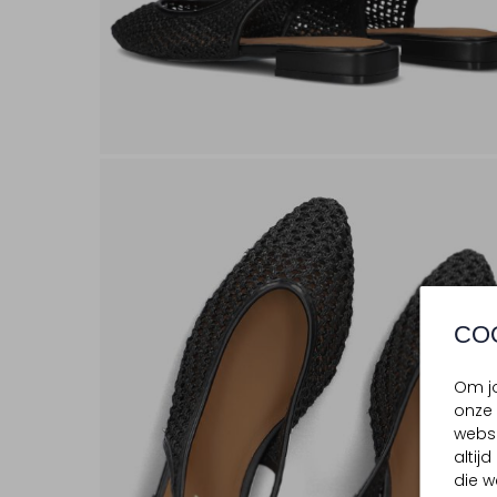
CO
Om jo
onze 
websi
altij
die w