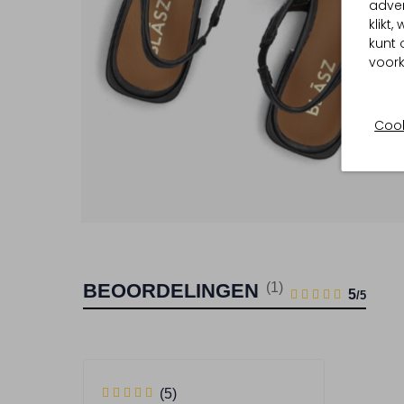
adver
klikt
kunt 
voork
Cook
BEOORDELINGEN
(1)
1
5
5
/5
STERREN
5
(5)