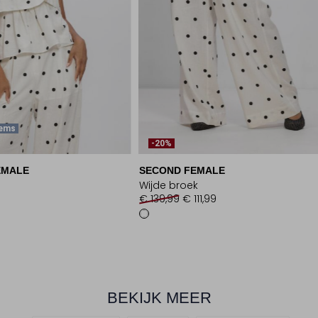
tems
-20%
EMALE
SECOND FEMALE
Wijde broek
€ 139,99
€ 111,99
BEKIJK MEER