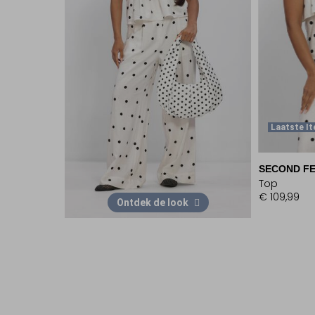
Laatste I
SECOND F
Top
€ 109,99
Ontdek de look