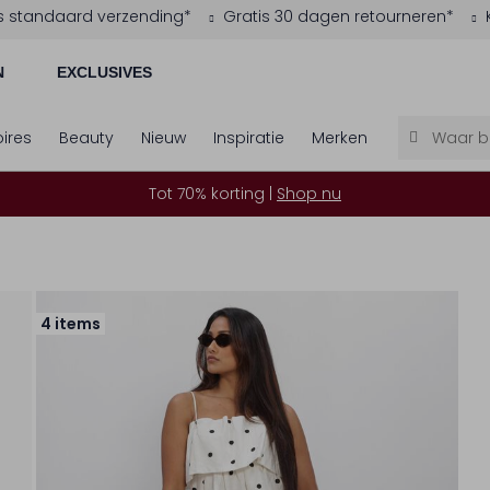
s standaard verzending*
Gratis 30 dagen retourneren*
N
EXCLUSIVES
ires
Beauty
Nieuw
Inspiratie
Merken
Tot 70% korting |
Shop nu
4 items