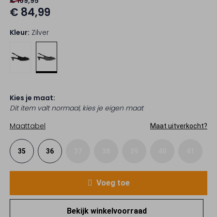
€ 169,95
€ 84,99
Kleur:
Zilver
Kies je maat:
Dit item valt normaal, kies je eigen maat
Maattabel
Maat uitverkocht?
35
36
37
38
39
40
41
Voeg toe
Bekijk winkelvoorraad