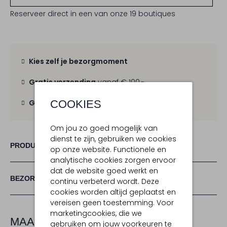
Reserveer direct in een van onze 19 boutiques
Kies zelf je bezorgmoment
Gratis verzending
vanaf € 100,-
COOKIES
Gratis retour
binnen 30 dagen
Om jou zo goed mogelijk van
dienst te zijn, gebruiken we cookies
PRODUCT INFORMATIE
op onze website. Functionele en
analytische cookies zorgen ervoor
dat de website goed werkt en
BEZORGEN & RETOURNEREN
continu verbeterd wordt. Deze
cookies worden altijd geplaatst en
vereisen geen toestemming. Voor
marketingcookies, die we
MAAK JE LOOK COMPLEET
gebruiken om jouw voorkeuren te