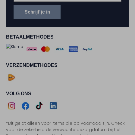
Schrijf je in
BETAALMETHODES
VERZENDMETHODES
VOLG ONS
Assem
Assem
Assem
Assem
*Dit geldt alleen voor items die op voorraad zijn. Check
Instagram
Facebook
TikTok
LinkedIn
voor de zekerheid de verwachte bezorgdatum bij het