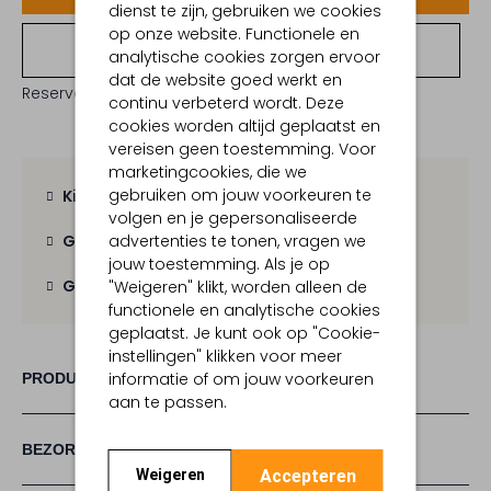
dienst te zijn, gebruiken we cookies
op onze website. Functionele en
Bekijk winkelvoorraad
analytische cookies zorgen ervoor
dat de website goed werkt en
Reserveer direct in een van onze 19 boutiques
continu verbeterd wordt. Deze
cookies worden altijd geplaatst en
vereisen geen toestemming. Voor
marketingcookies, die we
gebruiken om jouw voorkeuren te
Kies zelf je bezorgmoment
volgen en je gepersonaliseerde
advertenties te tonen, vragen we
Gratis verzending
vanaf € 100,-
jouw toestemming. Als je op
Gratis retour
binnen 30 dagen
"Weigeren" klikt, worden alleen de
functionele en analytische cookies
geplaatst. Je kunt ook op "Cookie-
instellingen" klikken voor meer
informatie of om jouw voorkeuren
PRODUCT INFORMATIE
aan te passen.
BEZORGEN & RETOURNEREN
Accepteren
Weigeren