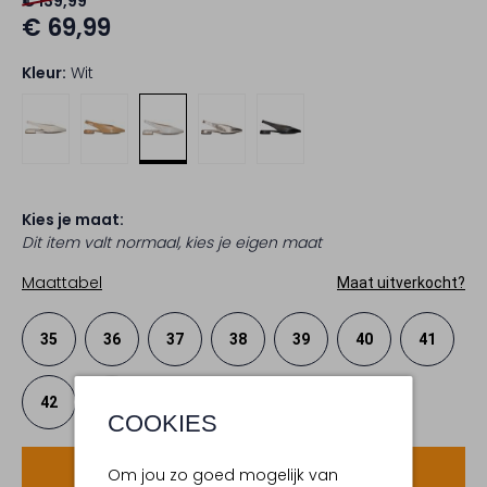
€ 139,99
€ 69,99
Kleur:
Wit
Kies je maat:
Dit item valt normaal, kies je eigen maat
Maattabel
Maat uitverkocht?
35
36
37
38
39
40
41
42
43
COOKIES
Voeg toe
Om jou zo goed mogelijk van