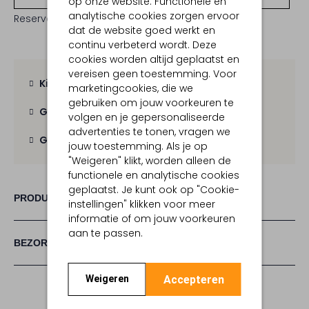
op onze website. Functionele en
analytische cookies zorgen ervoor
Reserveer direct in een van onze 19 boutiques
dat de website goed werkt en
continu verbeterd wordt. Deze
cookies worden altijd geplaatst en
vereisen geen toestemming. Voor
Kies zelf je bezorgmoment
marketingcookies, die we
gebruiken om jouw voorkeuren te
Gratis verzending
vanaf € 100,-
volgen en je gepersonaliseerde
advertenties te tonen, vragen we
Gratis retour
binnen 30 dagen
jouw toestemming. Als je op
"Weigeren" klikt, worden alleen de
functionele en analytische cookies
geplaatst. Je kunt ook op "Cookie-
PRODUCT INFORMATIE
instellingen" klikken voor meer
informatie of om jouw voorkeuren
aan te passen.
BEZORGEN & RETOURNEREN
Accepteren
Weigeren