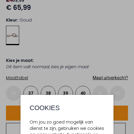
€ 109,99
€ 65,99
Kleur:
Goud
Kies je maat:
Dit item valt normaal, kies je eigen maat
Maattabel
Maat uitverkocht?
36
37
38
39
40
41
42
COOKIES
Voeg toe
Om jou zo goed mogelijk van
dienst te zijn, gebruiken we cookies
Bekijk winkelvoorraad