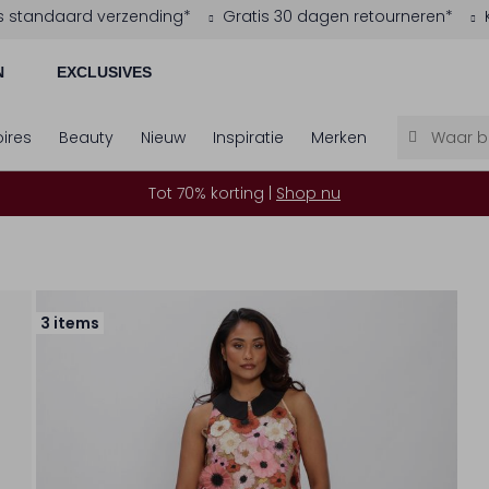
s standaard verzending*
Gratis 30 dagen retourneren*
N
EXCLUSIVES
ires
Beauty
Nieuw
Inspiratie
Merken
Tot 70% korting |
Shop nu
3 items