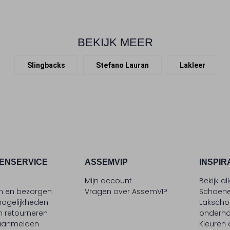
BEKIJK MEER
Slingbacks
Stefano Lauran
Lakleer
ENSERVICE
ASSEMVIP
INSPIR
t
Mijn account
Bekijk al
en en bezorgen
Vragen over AssemVIP
Schoene
ogelijkheden
Laksch
n retourneren
onderh
 aanmelden
Kleuren