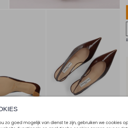
OKIES
u zo goed mogelijk van dienst te zijn, gebruiken we cookies o