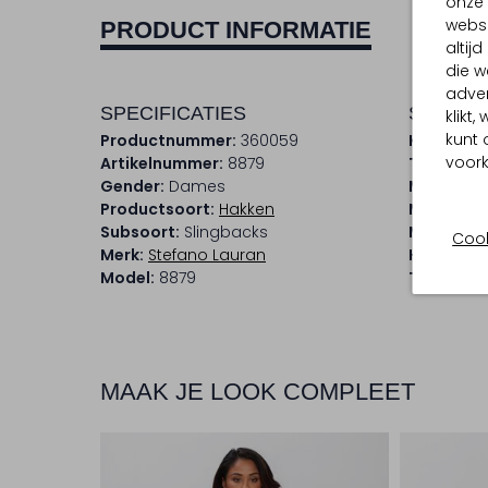
onze 
websi
PRODUCT INFORMATIE
altij
die w
adver
SPECIFICATIES
SAMENS
klikt
kunt 
Productnummer:
360059
Kleur:
Brui
voork
Artikelnummer:
8879
Trends:
Cl
Gender:
Dames
Materiaal
Productsoort:
Hakken
Materiaal
Subsoort:
Slingbacks
Materiaal
Cook
Merk:
Stefano Lauran
Hakvorm:
Model:
8879
Type neus
MAAK JE LOOK COMPLEET