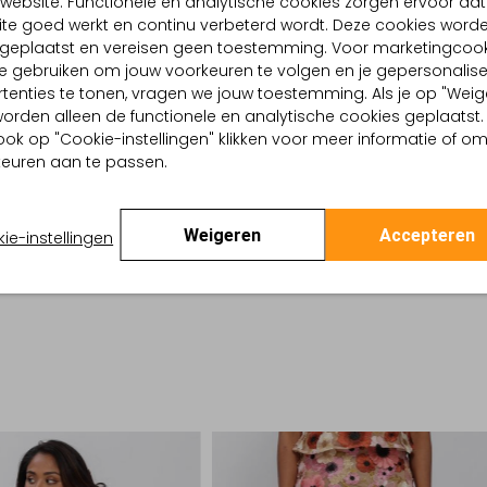
website. Functionele en analytische cookies zorgen ervoor dat
te goed werkt en continu verbeterd wordt. Deze cookies word
BEZORGEN & RETOURNEREN
d geplaatst en vereisen geen toestemming. Voor marketingcook
e gebruiken om jouw voorkeuren te volgen en je gepersonalis
tenties te tonen, vragen we jouw toestemming. Als je op "Weig
TELLING & PASVORM
OMSCHRIJVING
, worden alleen de functionele en analytische cookies geplaatst.
Ontdek de elegante 8879 hak
ook op "Cookie-instellingen" klikken voor meer informatie of o
n
voor dames die stijl en comf
euren aan te passen.
assic Tailoring
voor de lente en zomer. Gem
 buitenkant:
Lakleer
verfijnde uitstraling en een
 binnenkant:
Leer
stabiliteit, terwijl het zacht
 zool:
Leer
Weigeren
Accepteren
ie-instellingen
bekend om zijn vakmanschap
Blokhak
tijdloze toevoeging aan je ga
:
Puntige Neus