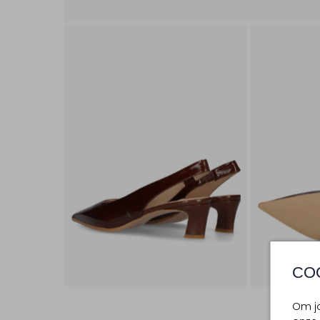
CO
Om jo