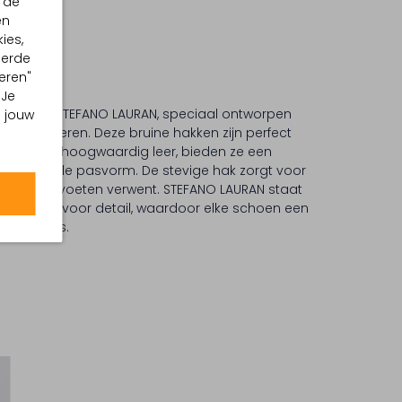
 de
en
ies,
eerde
eren"
 Je
ken van STEFANO LAURAN, speciaal ontworpen
m jouw
ort waarderen. Deze bruine hakken zijn perfect
aakt van hoogwaardig leer, bieden ze een
 comfortabele pasvorm. De stevige hak zorgt voor
e voetbed je voeten verwent. STEFANO LAURAN staat
 en oog voor detail, waardoor elke schoen een
rderobe is.