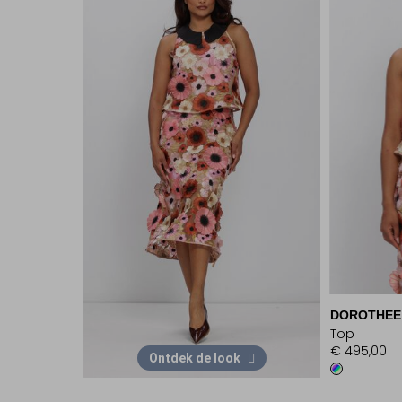
DOROTHEE
Top
€ 495,00
Ontdek de look