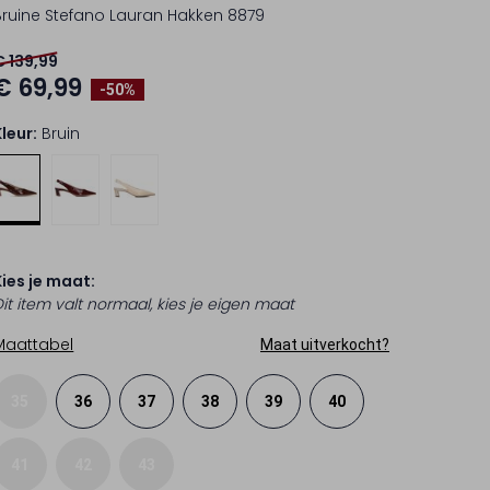
Bruine Stefano Lauran Hakken 8879
€ 139,99
€ 69,99
-50%
Kleur:
Bruin
Kies je maat:
Dit item valt normaal, kies je eigen maat
Maattabel
Maat uitverkocht?
35
36
37
38
39
40
41
42
43