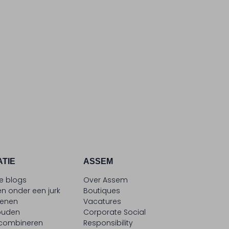
ATIE
ASSEM
le blogs
Over Assem
n onder een jurk
Boutiques
oenen
Vacatures
ouden
Corporate Social
 combineren
Responsibility